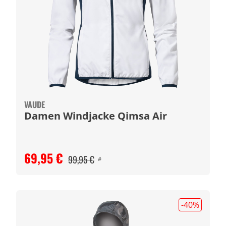
VAUDE
Damen Windjacke Qimsa Air
69,95 €
99,95 €
#
-40
%