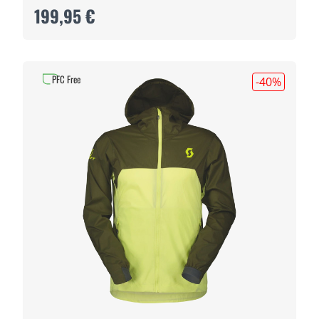
199,95 €
PFC Free
-40
%