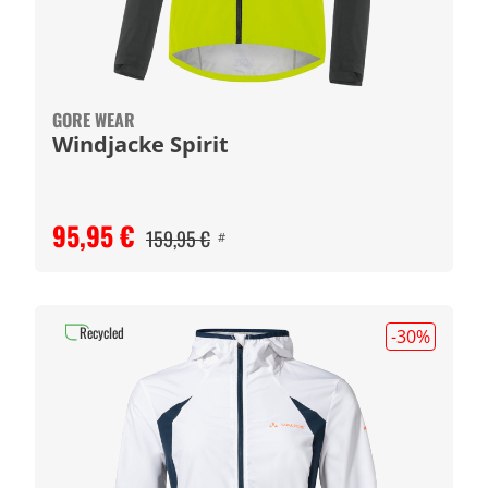
GORE WEAR
Windjacke Spirit
95,95 €
159,95 €
#
Recycled
-30
%