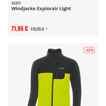
SCOTT
Windjacke Explorair Light
71,95 €
119,95 €
#
-40
%