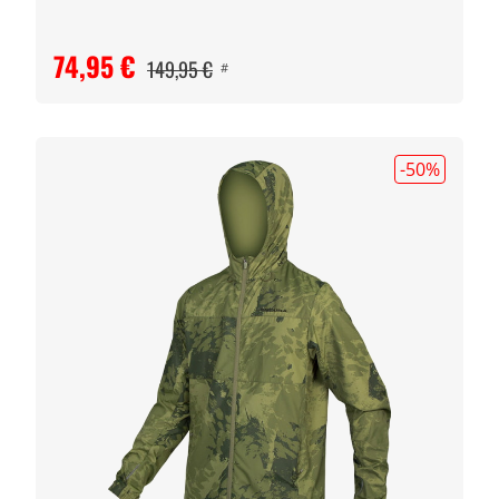
74,95 €
149,95 €
#
-50
%