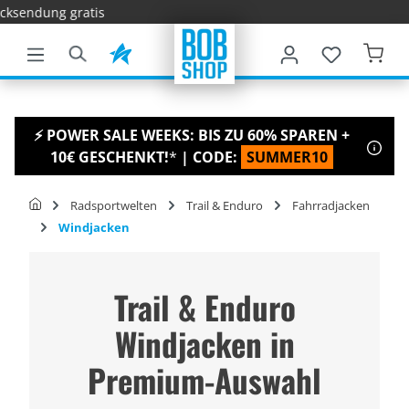
Schnelle Li
nhalt springen
⚡ POWER SALE WEEKS: BIS ZU 60% SPAREN +
10€ GESCHENKT!
*
| CODE:
SUMMER10
Radsportwelten
Trail & Enduro
Fahrradjacken
Windjacken
Trail & Enduro
Windjacken in
Premium-Auswahl