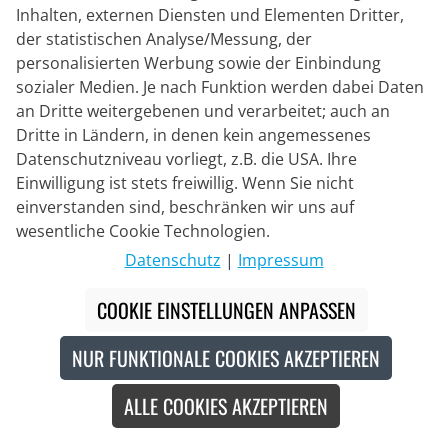
Inhalten, externen Diensten und Elementen Dritter,
der statistischen Analyse/Messung, der
personalisierten Werbung sowie der Einbindung
sozialer Medien. Je nach Funktion werden dabei Daten
an Dritte weitergebenen und verarbeitet; auch an
Dritte in Ländern, in denen kein angemessenes
VAUDE
Datenschutzniveau vorliegt, z.B. die USA. Ihre
Damen Windjacke Moab II
Einwilligung ist stets freiwillig. Wenn Sie nicht
einverstanden sind, beschränken wir uns auf
wesentliche Cookie Technologien.
31,95 €
79,95 €
#
Datenschutz
|
Impressum
COOKIE EINSTELLUNGEN ANPASSEN
Recycled
NUR FUNKTIONALE COOKIES AKZEPTIEREN
ALLE COOKIES AKZEPTIEREN