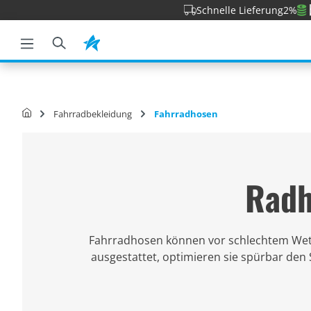
Schnelle Lieferung
2%
e springen
Zur Hauptnavigation springen
Fahrradbekleidung
Fahrradhosen
Radh
Fahrradhosen können vor schlechtem Wett
ausgestattet, optimieren sie spürbar den