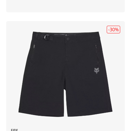
-30
%
FOX