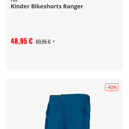
Kinder Bikeshorts Ranger
48,95 €
69,95 €
#
-40
%