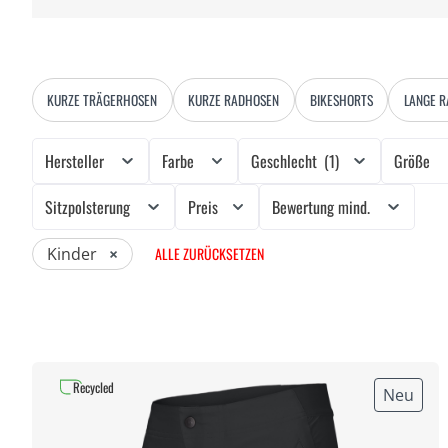
KURZE TRÄGERHOSEN
KURZE RADHOSEN
BIKESHORTS
LANGE 
Hersteller
Farbe
Geschlecht
(1)
Größe
Sitzpolsterung
Preis
Bewertung mind.
Kinder
×
ALLE ZURÜCKSETZEN
Recycled
Neu