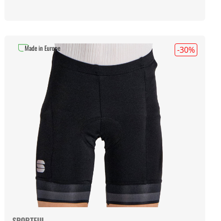
Made in Europe
-30
%
SPORTFUL