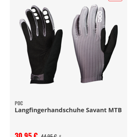
POC
Langfingerhandschuhe Savant MTB
30,95 €
44,95 €
#