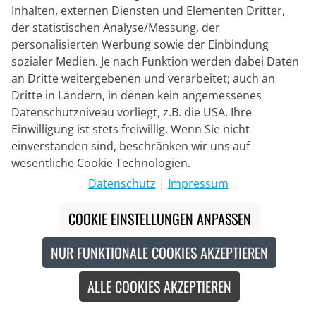
Inhalten, externen Diensten und Elementen Dritter,
der statistischen Analyse/Messung, der
personalisierten Werbung sowie der Einbindung
FOX
sozialer Medien. Je nach Funktion werden dabei Daten
Langfingerhandschuhe Defend
an Dritte weitergebenen und verarbeitet; auch an
D3O
Dritte in Ländern, in denen kein angemessenes
Datenschutzniveau vorliegt, z.B. die USA. Ihre
29,95 €
Einwilligung ist stets freiwillig. Wenn Sie nicht
49,95 €
#
einverstanden sind, beschränken wir uns auf
wesentliche Cookie Technologien.
Datenschutz
|
Impressum
Durable
-40
%
COOKIE EINSTELLUNGEN ANPASSEN
NUR FUNKTIONALE COOKIES AKZEPTIEREN
ALLE COOKIES AKZEPTIEREN