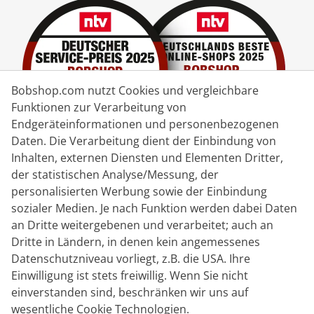
Bobshop.com nutzt Cookies und vergleichbare
Funktionen zur Verarbeitung von
Endgeräteinformationen und personenbezogenen
Daten. Die Verarbeitung dient der Einbindung von
Inhalten, externen Diensten und Elementen Dritter,
der statistischen Analyse/Messung, der
Lieferpartner
personalisierten Werbung sowie der Einbindung
sozialer Medien. Je nach Funktion werden dabei Daten
Kontakt
an Dritte weitergebenen und verarbeitet; auch an
Dritte in Ländern, in denen kein angemessenes
Livechat
Datenschutzniveau vorliegt, z.B. die USA. Ihre
Mo - Fr: 8:30 bis 16:00 (MEZ)
Einwilligung ist stets freiwillig. Wenn Sie nicht
einverstanden sind, beschränken wir uns auf
Whatsapp
wesentliche Cookie Technologien.