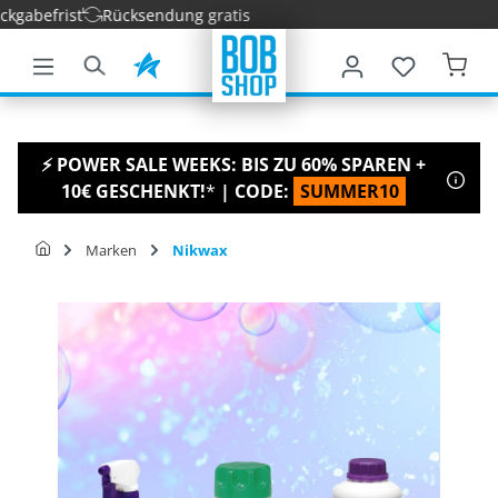
abefrist
Rücksendung gratis
nhalt springen
⚡ POWER SALE WEEKS: BIS ZU 60% SPAREN +
10€ GESCHENKT!
*
| CODE:
SUMMER10
Marken
Nikwax