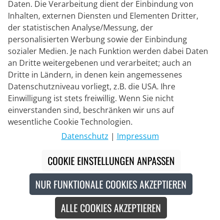
Daten. Die Verarbeitung dient der Einbindung von
Inhalten, externen Diensten und Elementen Dritter,
der statistischen Analyse/Messung, der
personalisierten Werbung sowie der Einbindung
sozialer Medien. Je nach Funktion werden dabei Daten
an Dritte weitergebenen und verarbeitet; auch an
Dritte in Ländern, in denen kein angemessenes
Datenschutzniveau vorliegt, z.B. die USA. Ihre
Einwilligung ist stets freiwillig. Wenn Sie nicht
einverstanden sind, beschränken wir uns auf
Lieferpartner
wesentliche Cookie Technologien.
Datenschutz
|
Impressum
Kontakt
COOKIE EINSTELLUNGEN ANPASSEN
Livechat
NUR FUNKTIONALE COOKIES AKZEPTIEREN
Mo - Fr: 8:30 bis 16:00 (MEZ)
ALLE COOKIES AKZEPTIEREN
Whatsapp