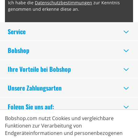
Ich habe die
Datenschutzbestimmungen
zur Kenntnis
genommen und erkenne diese an.
Service
Bobshop
Ihre Vorteile bei Bobshop
Unsere Zahlungsarten
Folgen Sie uns auf:
Bobshop.com nutzt Cookies und vergleichbare
Sicheres Einkaufen
Funktionen zur Verarbeitung von
Endgeräteinformationen und personenbezogenen