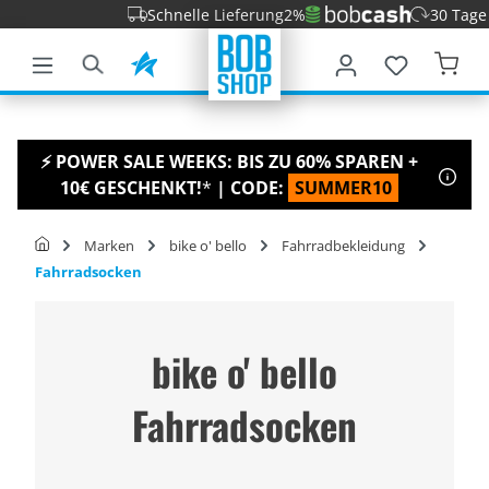
Schnelle Lieferung
2%
30 Tage Rü
nhalt springen
⚡ POWER SALE WEEKS: BIS ZU 60% SPAREN +
10€ GESCHENKT!
*
| CODE:
SUMMER10
Marken
bike o' bello
Fahrradbekleidung
Fahrradsocken
bike o' bello
Fahrradsocken