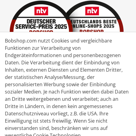
Bobshop.com nutzt Cookies und vergleichbare
Funktionen zur Verarbeitung von
Endgeräteinformationen und personenbezogenen
Daten. Die Verarbeitung dient der Einbindung von
Inhalten, externen Diensten und Elementen Dritter,
der statistischen Analyse/Messung, der
Lieferpartner
personalisierten Werbung sowie der Einbindung
sozialer Medien. Je nach Funktion werden dabei Daten
Kontakt
an Dritte weitergebenen und verarbeitet; auch an
Dritte in Ländern, in denen kein angemessenes
Livechat
Datenschutzniveau vorliegt, z.B. die USA. Ihre
Mo - Fr: 8:30 bis 16:00 (MEZ)
Einwilligung ist stets freiwillig. Wenn Sie nicht
einverstanden sind, beschränken wir uns auf
Whatsapp
wesentliche Cookie Technologien.