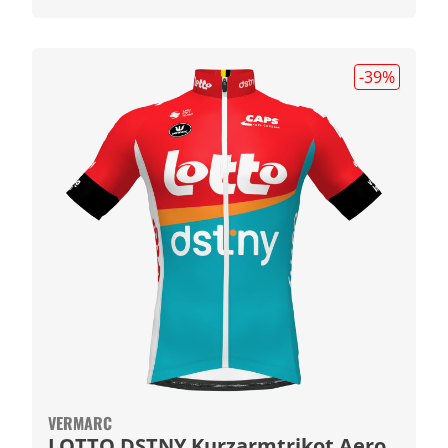
-39
%
VERMARC
LOTTO DSTNY Kurzarmtrikot Aero