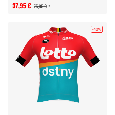
37,95 €
75,95 €
#
-40
%