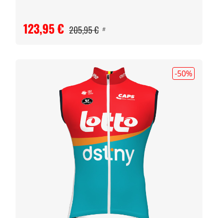
123,95 €
205,95 €
#
-50
%