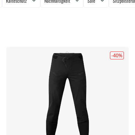
Kälteschutz
Nachhaltigkeit
Sale
Sitzpolster
-40
%