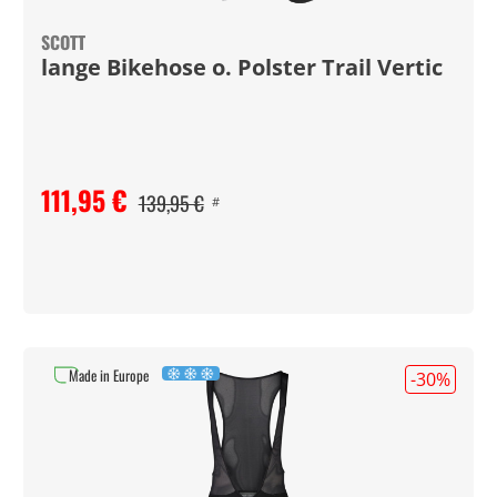
SCOTT
lange Bikehose o. Polster Trail Vertic
111,95 €
139,95 €
#
Made in Europe
-30
%