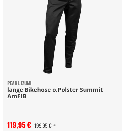
PEARL IZUMI
lange Bikehose o.Polster Summit
AmFIB
119,95 €
199,95 €
#