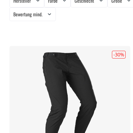
Hersteller
Farbe
Geschlecht
Größe
Bewertung mind.
-30
%