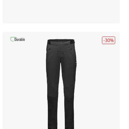
Durable
-30
%