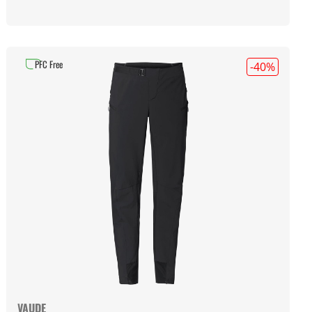
PFC Free
-40
%
VAUDE