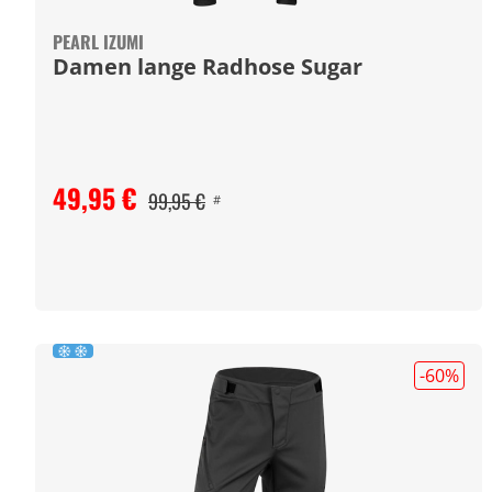
PEARL IZUMI
Damen lange Radhose Sugar
49,95 €
99,95 €
#
-60
%