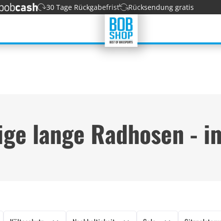
30 Tage Rückgabefrist
Rücksendung gratis
ige lange Radhosen - i