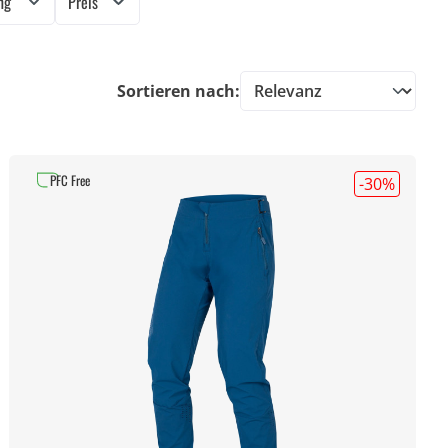
ung
Preis
Sortieren nach:
PFC Free
-30
%