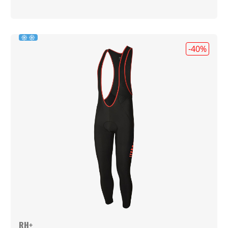
-40
%
RH+