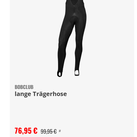
BOBCLUB
lange Trägerhose
76,95 €
99,95 €
#