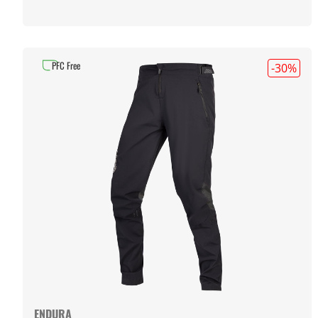
PFC Free
-30
%
ENDURA