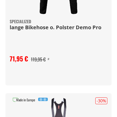
SPECIALIZED
lange Bikehose o. Polster Demo Pro
71,95 €
119,95 €
#
Made in Europe
-30
%