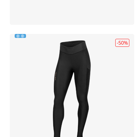
-50
%