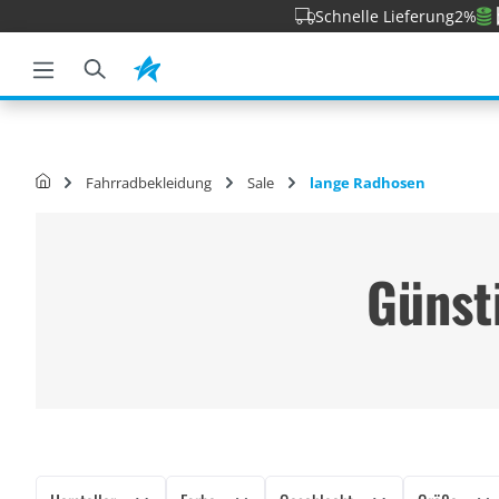
Schnelle Lieferung
2%
e springen
Zur Hauptnavigation springen
Fahrradbekleidung
Sale
lange Radhosen
Günst