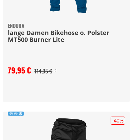
ENDURA
lange Damen Bikehose o. Polster
MT500 Burner Lite
79,95 €
114,95 €
#
-40
%