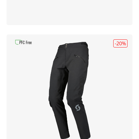
PFC Free
-20
%