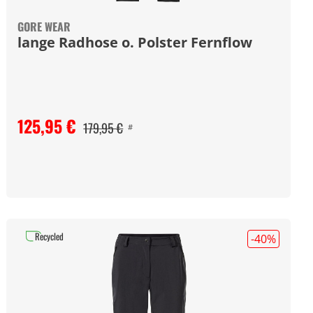
GORE WEAR
lange Radhose o. Polster Fernflow
125,95 €
179,95 €
#
Recycled
-40
%