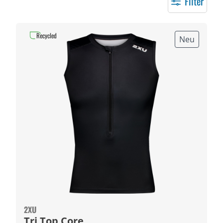
Filter
Recycled
Neu
2XU
Tri Top Core