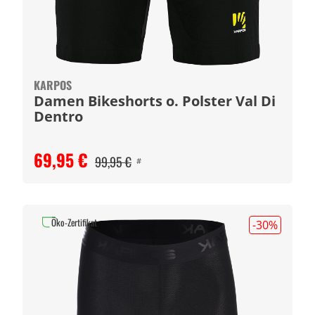
KARPOS
Damen Bikeshorts o. Polster Val Di
Dentro
69,95 €
99,95 €
#
Öko-Zertifikat
-30
%