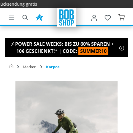
Schnelle L
nhalt springen
⚡ POWER SALE WEEKS: BIS ZU 60% SPAREN +
10€ GESCHENKT!
*
| CODE:
SUMMER10
Marken
Karpos