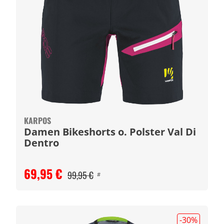
KARPOS
Damen Bikeshorts o. Polster Val Di
Dentro
69,95 €
99,95 €
#
-30
%