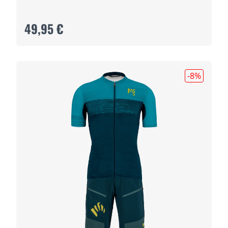
49,95 €
-8
%