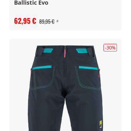
Ballistic Evo
62,95 €
89,95 €
#
-30
%