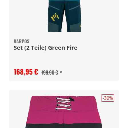
KARPOS
Set (2 Teile) Green Fire
168,95 €
199,90 €
#
-30
%