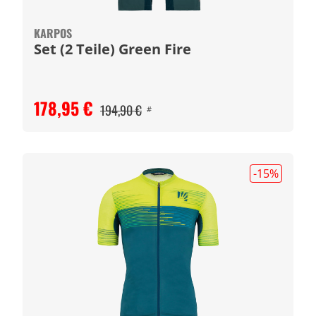
KARPOS
Set (2 Teile) Green Fire
178,95 €
194,90 €
#
-15
%