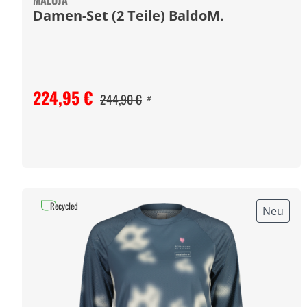
MALOJA
Damen-Set (2 Teile) BaldoM.
224,95 €
244,90 €
#
Recycled
Neu