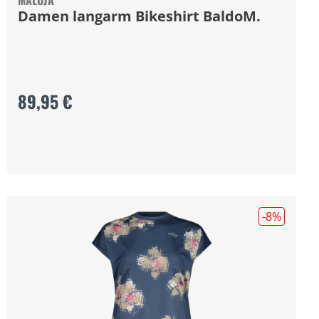
MALOJA
Damen langarm Bikeshirt BaldoM.
89,95 €
-8
%