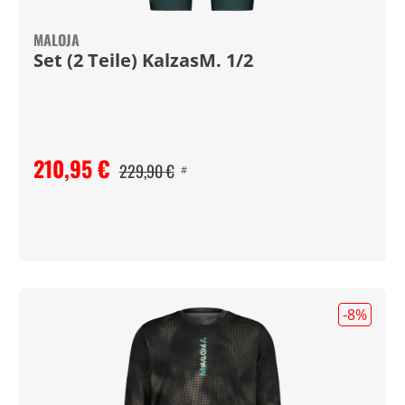
MALOJA
Set (2 Teile) KalzasM. 1/2
210,95 €
229,90 €
#
-8
%