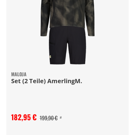
MALOJA
Set (2 Teile) AmerlingM.
182,95 €
199,90 €
#