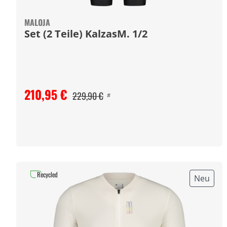
MALOJA
Set (2 Teile) KalzasM. 1/2
210,95 €
229,90 €
#
Recycled
Neu