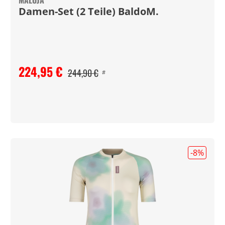
MALOJA
Damen-Set (2 Teile) BaldoM.
224,95 €
244,90 €
#
-8
%