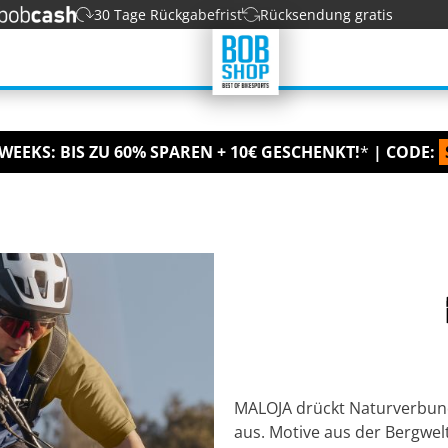
30 Tage Rückgabefrist
Rücksendung gratis
WEEKS: BIS ZU 60% SPAREN + 10€ GESCHENKT!
*
| CODE:
MALOJA drückt Naturverbun
aus. Motive aus der Bergwelt