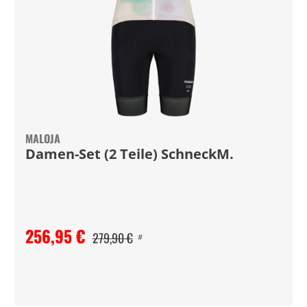
MALOJA
Damen-Set (2 Teile) SchneckM.
256,95 €
279,90 €
#