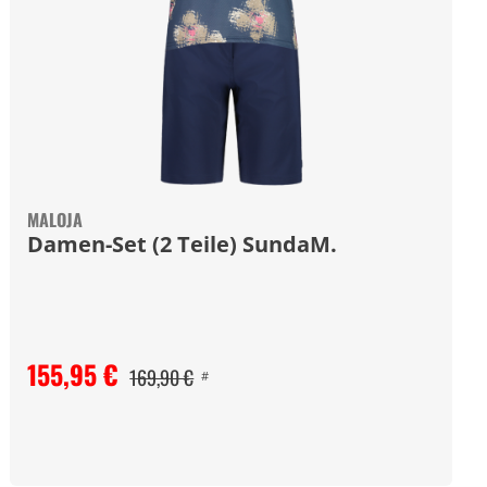
MALOJA
Damen-Set (2 Teile) SundaM.
155,95 €
169,90 €
#