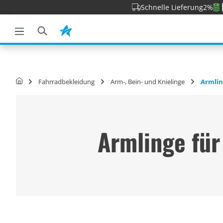
Schnelle Lieferung
2%
e springen
Zur Hauptnavigation springen
Fahrradbekleidung
Arm-, Bein- und Knielinge
Armlin
Armlinge für