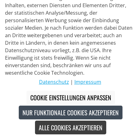
Inhalten, externen Diensten und Elementen Dritter,
der statistischen Analyse/Messung, der
Lieferpartner
personalisierten Werbung sowie der Einbindung
sozialer Medien. Je nach Funktion werden dabei Daten
Kontakt
an Dritte weitergebenen und verarbeitet; auch an
Dritte in Ländern, in denen kein angemessenes
Livechat
Datenschutzniveau vorliegt, z.B. die USA. Ihre
Mo - Fr: 8:30 bis 16:00 (MEZ)
Einwilligung ist stets freiwillig. Wenn Sie nicht
einverstanden sind, beschränken wir uns auf
Whatsapp
wesentliche Cookie Technologien.
Rückruf
Datenschutz
|
Impressum
Kontaktformular
COOKIE EINSTELLUNGEN ANPASSEN
NUR FUNKTIONALE COOKIES AKZEPTIEREN
#
Die durchgestrichenen Preise entsprechen unseren
Markteinführungspreisen der aktuellen Saison.
ALLE COOKIES AKZEPTIEREN
© 2026 Bike o' bello Radsportversand GmbH & Co.KG