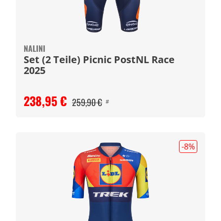
NALINI
Set (2 Teile) Picnic PostNL Race
2025
238,95 €
259,90 €
#
-8
%