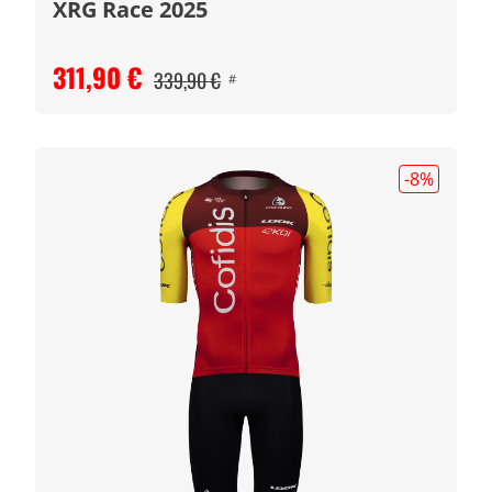
XRG Race 2025
311,90 €
339,90 €
#
-8
%