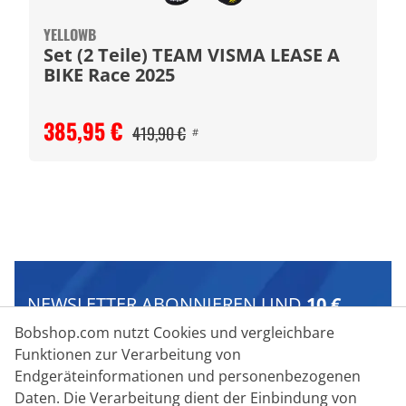
YELLOWB
Set (2 Teile) TEAM VISMA LEASE A
BIKE Race 2025
385,95 €
419,90 €
#
NEWSLETTER ABONNIEREN UND
10 €
WILLKOMMENSGESCHENK SICHERN
Bobshop.com nutzt Cookies und vergleichbare
Funktionen zur Verarbeitung von
Neue Radsport-Trends entdecken
Endgeräteinformationen und personenbezogenen
Daten. Die Verarbeitung dient der Einbindung von
Personalisierte Rabattangebote