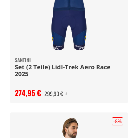
SANTINI
Set (2 Teile) Lidl-Trek Aero Race
2025
274,95 €
299,90 €
#
-8
%