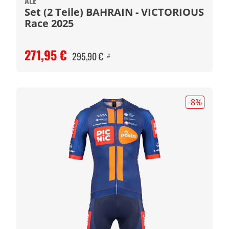
ALÉ
Set (2 Teile) BAHRAIN - VICTORIOUS
Race 2025
271,95 €
295,90 €
#
-8
%