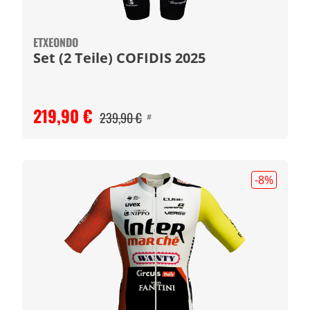
ETXEONDO
Set (2 Teile) COFIDIS 2025
219,90 €
239,90 €
#
-8
%