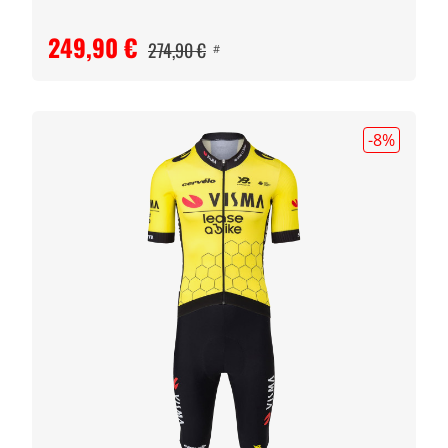
249,90 €
274,90 €
#
-8
%