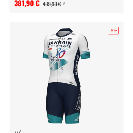
381,90 €
439,90 €
#
-8
%