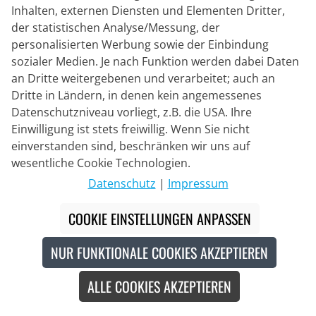
Inhalten, externen Diensten und Elementen Dritter,
Exklusive Gutscheine für Abonnenten
der statistischen Analyse/Messung, der
Sales Aktionen nie mehr verpassen
personalisierten Werbung sowie der Einbindung
sozialer Medien. Je nach Funktion werden dabei Daten
an Dritte weitergebenen und verarbeitet; auch an
Dritte in Ländern, in denen kein angemessenes
Datenschutzniveau vorliegt, z.B. die USA. Ihre
Einwilligung ist stets freiwillig. Wenn Sie nicht
einverstanden sind, beschränken wir uns auf
wesentliche Cookie Technologien.
ABONNIEREN
Datenschutz
|
Impressum
Ich habe die
Datenschutzbestimmungen
zur Kenntnis
COOKIE EINSTELLUNGEN ANPASSEN
genommen und erkenne diese an.
NUR FUNKTIONALE COOKIES AKZEPTIEREN
Service
ALLE COOKIES AKZEPTIEREN