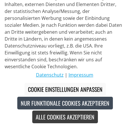
Inhalten, externen Diensten und Elementen Dritter,
der statistischen Analyse/Messung, der
personalisierten Werbung sowie der Einbindung
sozialer Medien. Je nach Funktion werden dabei Daten
an Dritte weitergebenen und verarbeitet; auch an
Dritte in Ländern, in denen kein angemessenes
Datenschutzniveau vorliegt, z.B. die USA. Ihre
CAMELBAK
Trinkflasche Podium Chill 710 ml
Einwilligung ist stets freiwillig. Wenn Sie nicht
einverstanden sind, beschränken wir uns auf
wesentliche Cookie Technologien.
22,95 €
Datenschutz
|
Impressum
COOKIE EINSTELLUNGEN ANPASSEN
NUR FUNKTIONALE COOKIES AKZEPTIEREN
BPA Free
Neu
ALLE COOKIES AKZEPTIEREN