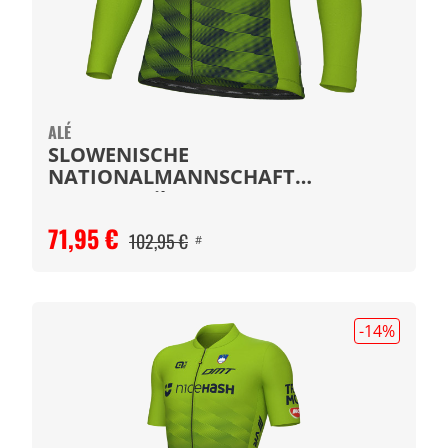
ALÉ
SLOWENISCHE
NATIONALMANNSCHAFT
Langarmtrikot 2025
71,95 €
102,95 €
#
-14
%