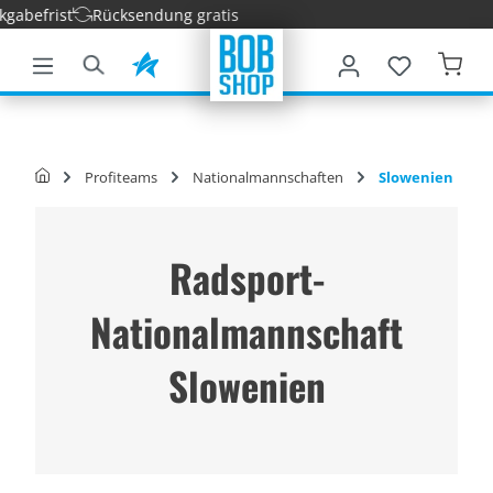
frist
Rücksendung gratis
nhalt springen
Profiteams
Nationalmannschaften
Slowenien
Radsport-
Nationalmannschaft
Slowenien