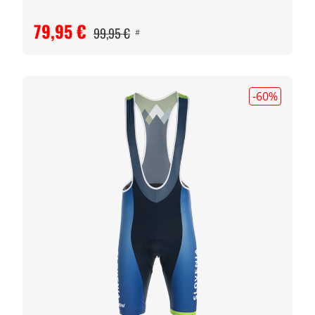
79,95 €
99,95 €
#
-60
%