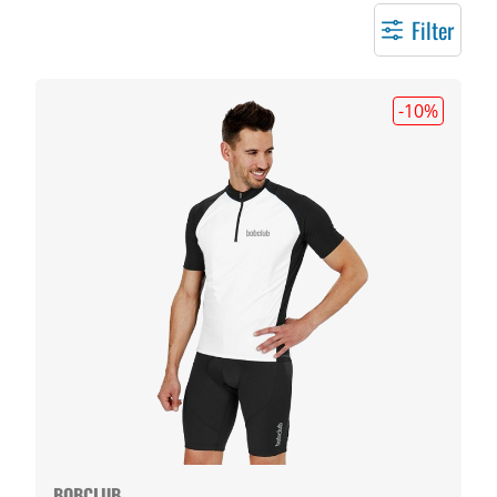
Filter
-10
%
BOBCLUB