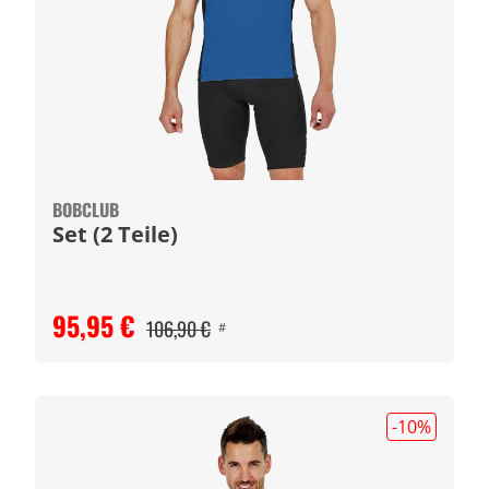
BOBCLUB
Set (2 Teile)
95,95 €
106,90 €
#
-10
%