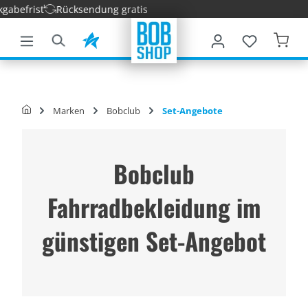
befrist
Rücksendung gratis
nhalt springen
Marken
Bobclub
Set-Angebote
Bobclub
Fahrradbekleidung im
günstigen Set-Angebot