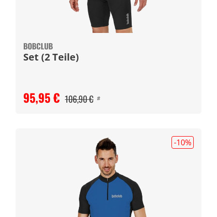
BOBCLUB
Set (2 Teile)
95,95 €
106,90 €
#
-10
%