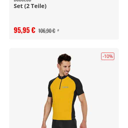
Set (2 Teile)
95,95 €
106,90 €
#
-10
%