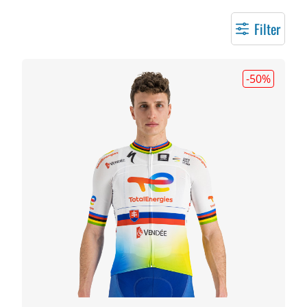
Filter
-50
%