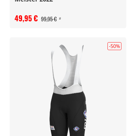
49,95 €
99,95 €
#
-50
%