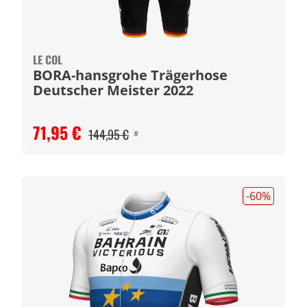
LE COL
BORA-hansgrohe Trägerhose
Deutscher Meister 2022
71,95 €
144,95 €
#
-60
%