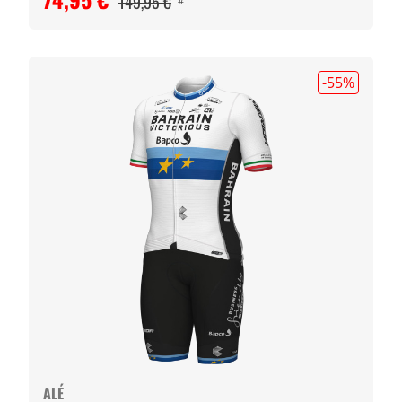
149,95 €
#
-55
%
ALÉ