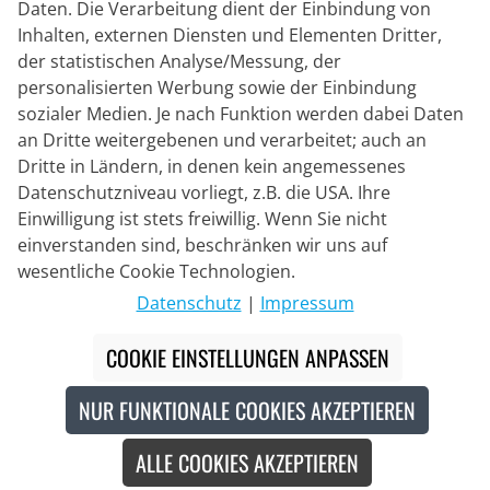
Daten. Die Verarbeitung dient der Einbindung von
Inhalten, externen Diensten und Elementen Dritter,
der statistischen Analyse/Messung, der
Lieferpartner
personalisierten Werbung sowie der Einbindung
sozialer Medien. Je nach Funktion werden dabei Daten
Kontakt
an Dritte weitergebenen und verarbeitet; auch an
Dritte in Ländern, in denen kein angemessenes
Livechat
Datenschutzniveau vorliegt, z.B. die USA. Ihre
Mo - Fr: 8:30 bis 16:00 (MEZ)
Einwilligung ist stets freiwillig. Wenn Sie nicht
einverstanden sind, beschränken wir uns auf
Whatsapp
wesentliche Cookie Technologien.
Rückruf
Datenschutz
|
Impressum
Kontaktformular
COOKIE EINSTELLUNGEN ANPASSEN
NUR FUNKTIONALE COOKIES AKZEPTIEREN
#
Die durchgestrichenen Preise entsprechen unseren
Markteinführungspreisen der aktuellen Saison.
ALLE COOKIES AKZEPTIEREN
© 2026 Bike o' bello Radsportversand GmbH & Co.KG