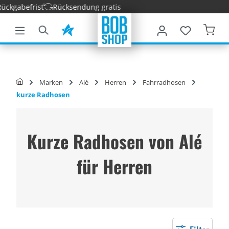
ckgabefrist
Rücksendung gratis
nhalt springen
Marken
Alé
Herren
Fahrradhosen
kurze Radhosen
Kurze Radhosen von Alé
für Herren