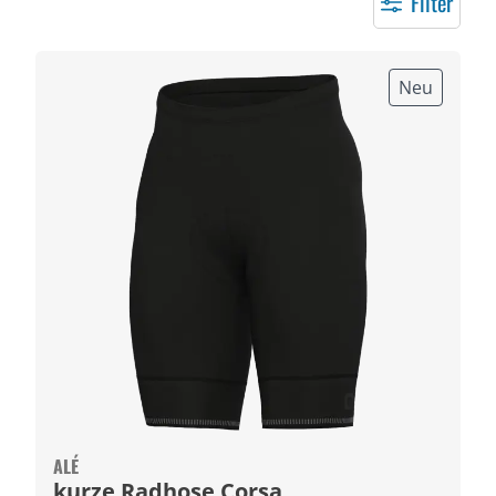
Filter
Neu
ALÉ
kurze Radhose Corsa