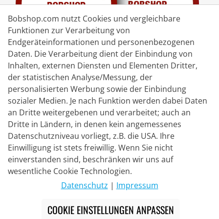
Bobshop.com nutzt Cookies und vergleichbare
Funktionen zur Verarbeitung von
Endgeräteinformationen und personenbezogenen
Daten. Die Verarbeitung dient der Einbindung von
Inhalten, externen Diensten und Elementen Dritter,
der statistischen Analyse/Messung, der
Lieferpartner
personalisierten Werbung sowie der Einbindung
sozialer Medien. Je nach Funktion werden dabei Daten
Kontakt
an Dritte weitergebenen und verarbeitet; auch an
Dritte in Ländern, in denen kein angemessenes
Livechat
Datenschutzniveau vorliegt, z.B. die USA. Ihre
Mo - Fr: 8:30 bis 16:00 (MEZ)
Einwilligung ist stets freiwillig. Wenn Sie nicht
einverstanden sind, beschränken wir uns auf
Whatsapp
wesentliche Cookie Technologien.
Rückruf
Datenschutz
|
Impressum
Kontaktformular
COOKIE EINSTELLUNGEN ANPASSEN