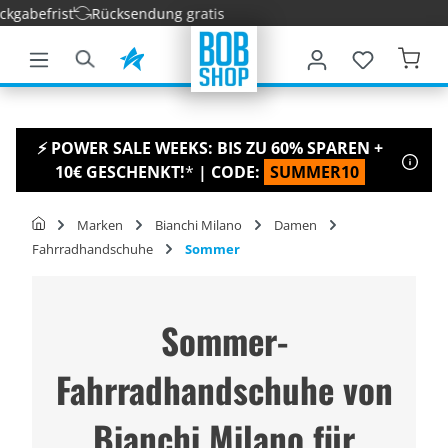
abefrist
Rücksendung gratis
nhalt springen
⚡ POWER SALE WEEKS: BIS ZU 60% SPAREN +
10€ GESCHENKT!
*
| CODE:
SUMMER10
Marken
Bianchi Milano
Damen
Fahrradhandschuhe
Sommer
Sommer-
Fahrradhandschuhe von
Bianchi Milano für