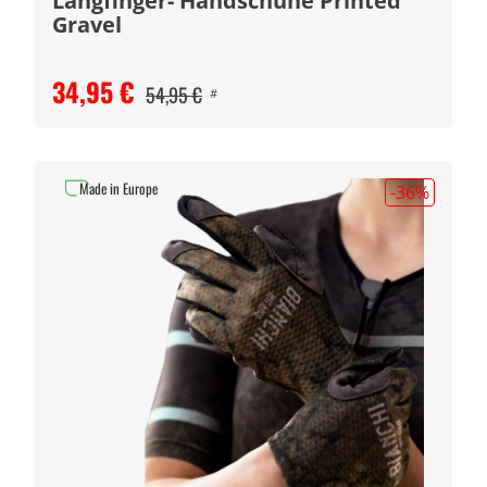
Langfinger- Handschuhe Printed
Gravel
34,95 €
54,95 €
#
Made in Europe
-36
%