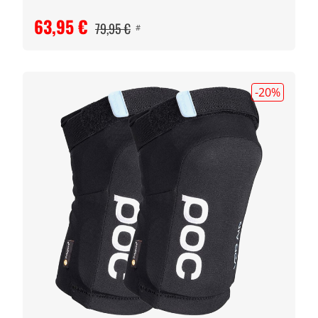
63,95 €
79,95 €
#
-20
%