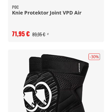
POC
Knie Protektor Joint VPD Air
71,95 €
89,95 €
#
-30
%