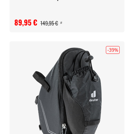
89,95 €
149,95 €
#
-39
%