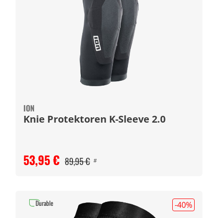
ION
Knie Protektoren K-Sleeve 2.0
53,95 €
89,95 €
#
Durable
-40
%