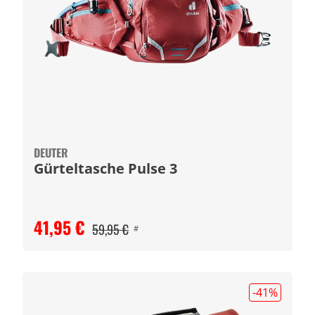
DEUTER
Gürteltasche Pulse 3
41,95 €
59,95 €
#
-41
%