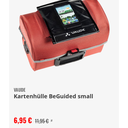
VAUDE
Kartenhülle BeGuided small
6,95 €
11,95 €
#