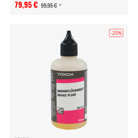
79,95 €
99,95 €
#
-25
%