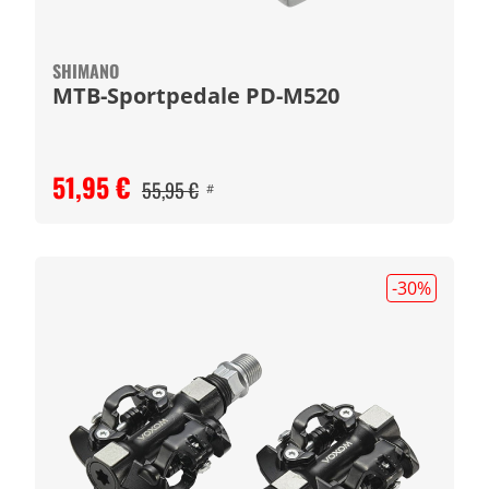
SHIMANO
MTB-Sportpedale PD-M520
51,95 €
55,95 €
#
-30
%