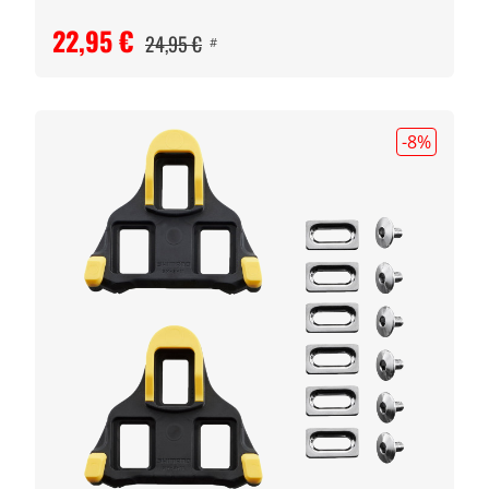
22,95 €
24,95 €
#
-8
%