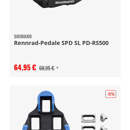
SHIMANO
Rennrad-Pedale SPD SL PD-RS500
64,95 €
68,95 €
#
-8
%