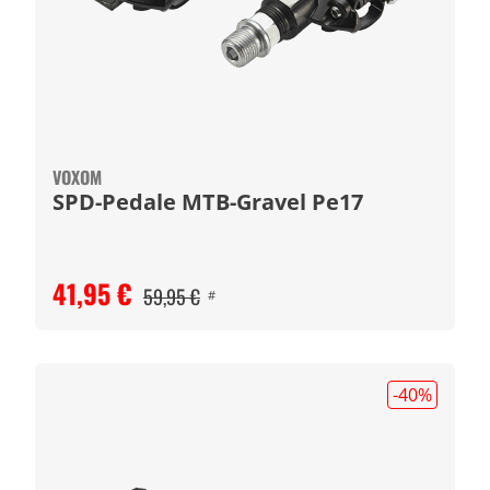
VOXOM
SPD-Pedale MTB-Gravel Pe17
41,95 €
59,95 €
#
-40
%