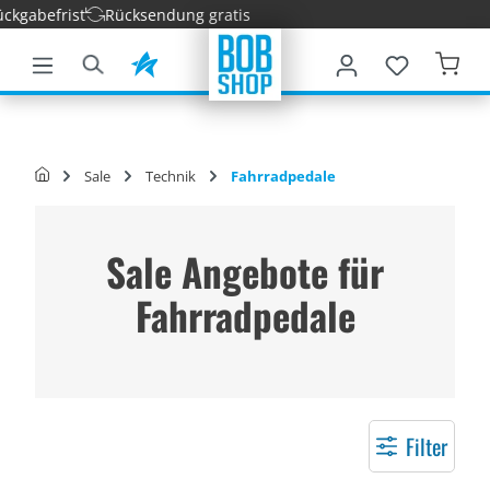
befrist
Rücksendung gratis
nhalt springen
Sale
Technik
Fahrradpedale
Sale Angebote für
Fahrradpedale
Filter