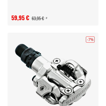
59,95 €
63,95 €
#
-7
%