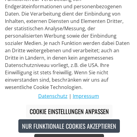
Endgeräteinformationen und personenbezogenen
Daten. Die Verarbeitung dient der Einbindung von
Inhalten, externen Diensten und Elementen Dritter,
der statistischen Analyse/Messung, der
Lieferpartner
personalisierten Werbung sowie der Einbindung
sozialer Medien. Je nach Funktion werden dabei Daten
Kontakt
an Dritte weitergebenen und verarbeitet; auch an
Dritte in Ländern, in denen kein angemessenes
Livechat
Datenschutzniveau vorliegt, z.B. die USA. Ihre
Mo - Fr: 8:30 bis 16:00 (MEZ)
Einwilligung ist stets freiwillig. Wenn Sie nicht
einverstanden sind, beschränken wir uns auf
Whatsapp
wesentliche Cookie Technologien.
Rückruf
Datenschutz
|
Impressum
Kontaktformular
COOKIE EINSTELLUNGEN ANPASSEN
NUR FUNKTIONALE COOKIES AKZEPTIEREN
#
Die durchgestrichenen Preise entsprechen unseren
Markteinführungspreisen der aktuellen Saison.