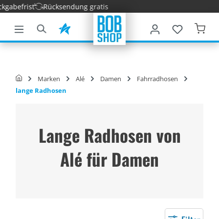
abefrist
Rücksendung gratis
nhalt springen
Marken
Alé
Damen
Fahrradhosen
lange Radhosen
Lange Radhosen von
Alé für Damen