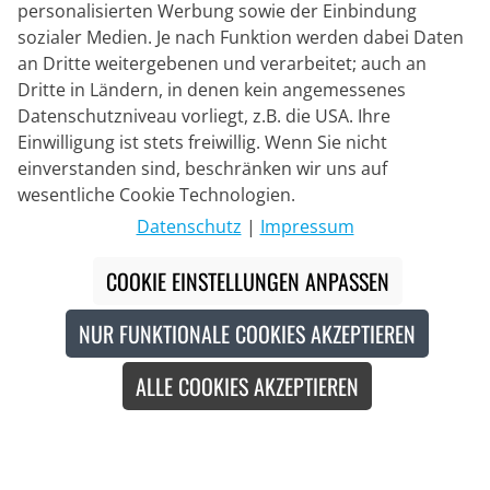
personalisierten Werbung sowie der Einbindung
sozialer Medien. Je nach Funktion werden dabei Daten
an Dritte weitergebenen und verarbeitet; auch an
Dritte in Ländern, in denen kein angemessenes
Datenschutzniveau vorliegt, z.B. die USA. Ihre
Einwilligung ist stets freiwillig. Wenn Sie nicht
einverstanden sind, beschränken wir uns auf
Lieferpartner
wesentliche Cookie Technologien.
Datenschutz
|
Impressum
Kontakt
COOKIE EINSTELLUNGEN ANPASSEN
Livechat
NUR FUNKTIONALE COOKIES AKZEPTIEREN
Mo - Fr: 8:30 bis 16:00 (MEZ)
ALLE COOKIES AKZEPTIEREN
Whatsapp
Rückruf
Kontaktformular