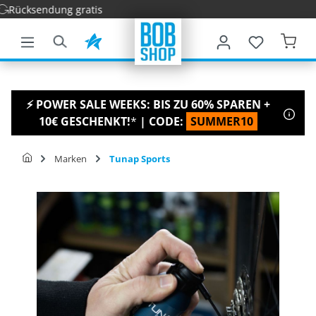
ndung gratis
nhalt springen
⚡ POWER SALE WEEKS: BIS ZU 60% SPAREN +
10€ GESCHENKT!
*
| CODE:
SUMMER10
Marken
Tunap Sports