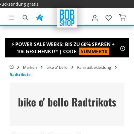
Schnelle L
nhalt springen
⚡ POWER SALE WEEKS: BIS ZU 60% SPAREN +
10€ GESCHENKT!
*
| CODE:
SUMMER10
Marken
bike o' bello
Fahrradbekleidung
Radtrikots
bike o' bello Radtrikots