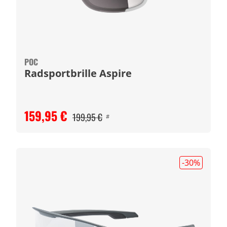
POC
Radsportbrille Aspire
159,95 €
199,95 €
#
-30
%