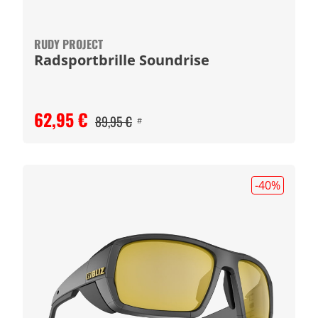
RUDY PROJECT
Radsportbrille Soundrise
62,95 €
89,95 €
#
-40
%