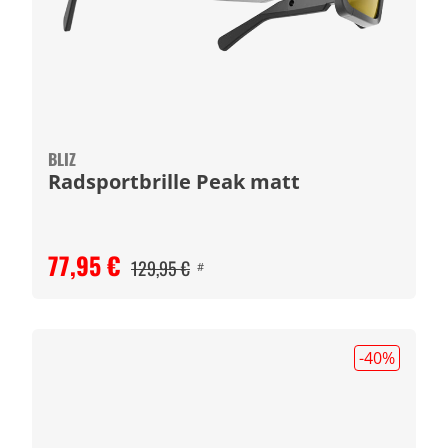
BLIZ
Radsportbrille Peak matt
77,95 €
129,95 €
#
-40
%