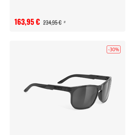
163,95 €
234,95 €
#
-30
%