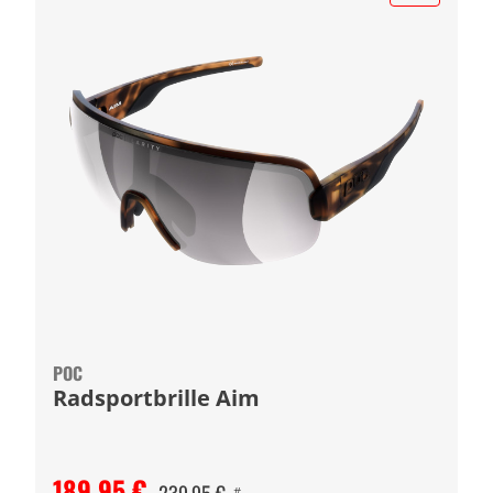
POC
Radsportbrille Aim
189,95 €
#