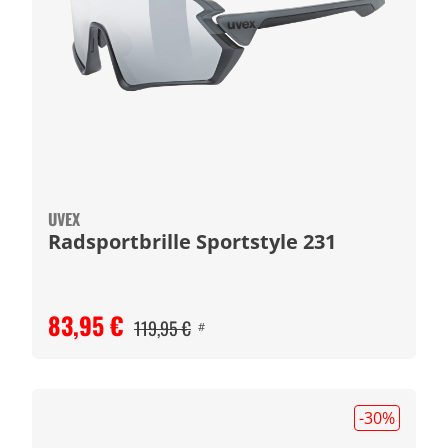
UVEX
Radsportbrille Sportstyle 231
83,95 €
119,95 €
#
-30
%