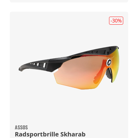
-30
%
ASSOS
Radsportbrille Skharab