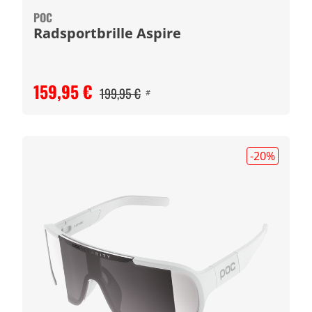
POC
Radsportbrille Aspire
159,95 €
199,95 €
#
-20
%