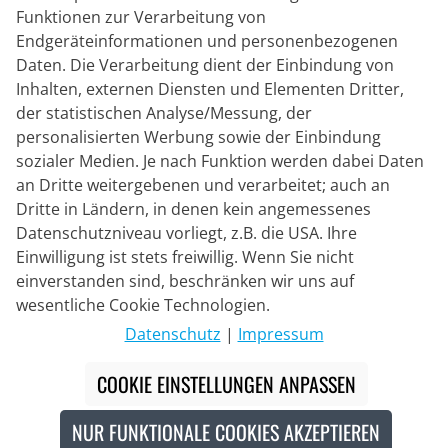
Sicheres Einkaufen
Funktionen zur Verarbeitung von
Endgeräteinformationen und personenbezogenen
Daten. Die Verarbeitung dient der Einbindung von
Inhalten, externen Diensten und Elementen Dritter,
der statistischen Analyse/Messung, der
personalisierten Werbung sowie der Einbindung
sozialer Medien. Je nach Funktion werden dabei Daten
an Dritte weitergebenen und verarbeitet; auch an
Dritte in Ländern, in denen kein angemessenes
Datenschutzniveau vorliegt, z.B. die USA. Ihre
Einwilligung ist stets freiwillig. Wenn Sie nicht
einverstanden sind, beschränken wir uns auf
Lieferpartner
wesentliche Cookie Technologien.
Datenschutz
|
Impressum
Kontakt
COOKIE EINSTELLUNGEN ANPASSEN
Livechat
NUR FUNKTIONALE COOKIES AKZEPTIEREN
Mo - Fr: 8:30 bis 16:00 (MEZ)