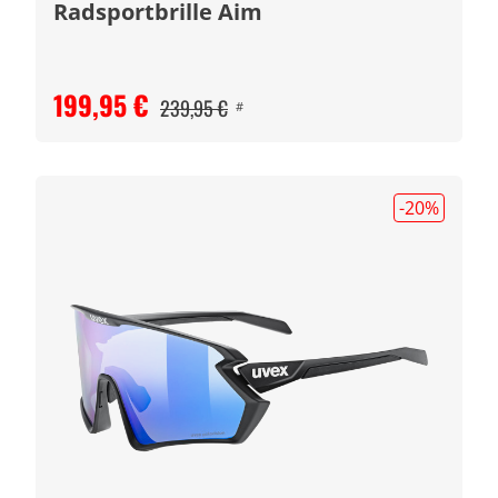
Radsportbrille Aim
199,95 €
239,95 €
#
-20
%