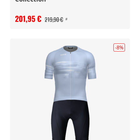
201,95 €
219,90 €
#
-8
%