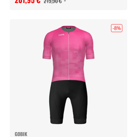
219,90 €
#
-8
%
GOBIK