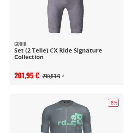
GOBIK
Set (2 Teile) CX Ride Signature
Collection
201,95 €
219,90 €
#
-8
%