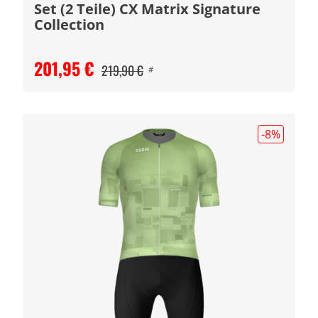
Set (2 Teile) CX Matrix Signature
Collection
201,95 €
219,90 €
#
-8
%