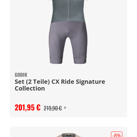
GOBIK
Set (2 Teile) CX Ride Signature
Collection
201,95 €
219,90 €
#
-8
%