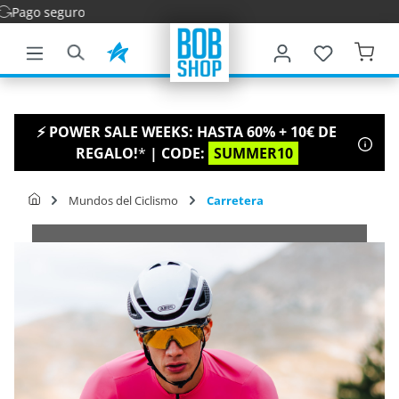
Entrega rápi
ntenido principal
⚡ POWER SALE WEEKS: HASTA 60% + 10€ DE
REGALO!
*
| CODE:
SUMMER10
Mundos del Ciclismo
Carretera