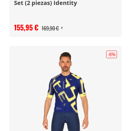
Set (2 piezas) Identity
155,95 €
169,90 €
#
-8
%