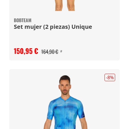
BOBTEAM
Set mujer (2 piezas) Unique
150,95 €
164,90 €
#
-8
%