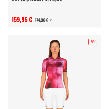
159,95 €
174,90 €
#
-8
%