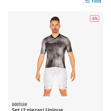
Filtro
-8
%
BOBTEAM
Set (2 piezas) Unique