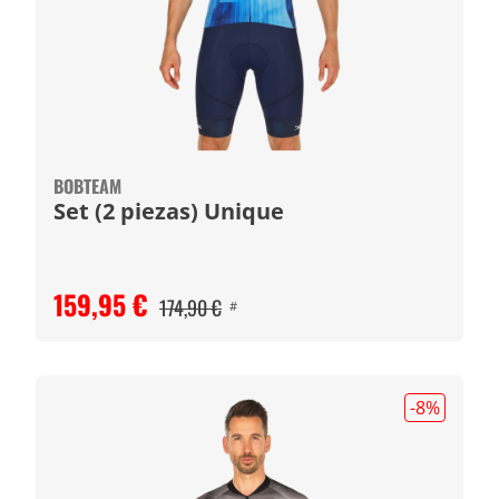
BOBTEAM
Set (2 piezas) Unique
159,95 €
174,90 €
#
-8
%