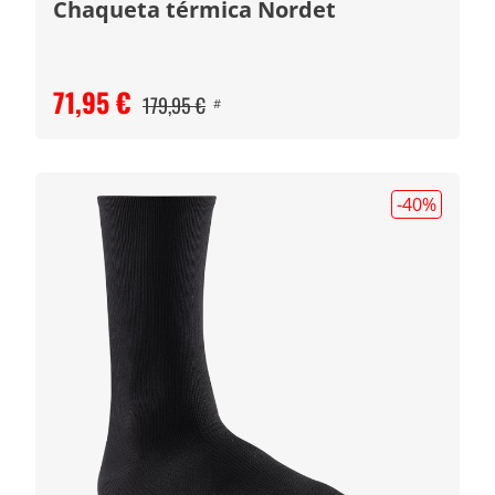
Chaqueta térmica Nordet
71,95 €
179,95 €
#
-40
%