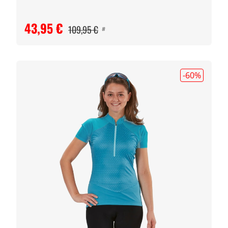
43,95 €
109,95 €
#
-60
%