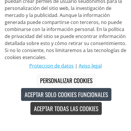
puedan crear perfiles de usuario seudónimos para la
personalización del sitio web, la investigación de
mercado y la publicidad. Aunque la información
generada puede compartirse con terceros, no puede
combinarse con la información personal. En la política
de privacidad del sitio se puede encontrar información
detallada sobre esto y cómo retirar su consentimiento.
Si no lo consiente, nos limitaremos a las tecnologías de
Socio de Entrega
cookies esenciales.
Proteccion de datos
|
Aviso legal
Contacto
PERSONALIZAR COOKIES
Chat en vivo
ACEPTAR SOLO COOKIES FUNCIONALES
Lun. - Vie.: 8:30 - 16:00 (CET)
ACEPTAR TODAS LAS COOKIES
Whatsapp
Llamada (en/de)
Formulario de contacto