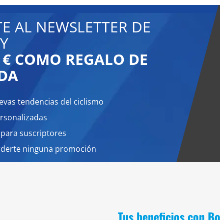
TE AL NEWSLETTER DE
Y
0 € COMO REGALO DE
DA
evas tendencias del ciclismo
rsonalizadas
 para suscriptores
rderte ninguna promoción
Tus beneficios con B