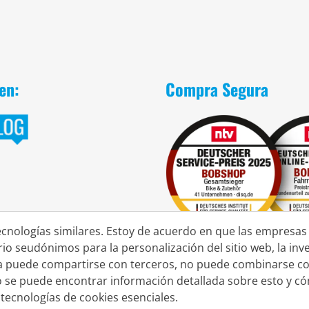
en:
Compra Segura
ecnologías similares. Estoy de acuerdo en que las empresas
o seudónimos para la personalización del sitio web, la inv
a puede compartirse con terceros, no puede combinarse co
tio se puede encontrar información detallada sobre esto y có
amiento para la temporada actual.
 tecnologías de cookies esenciales.