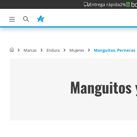
Entrega rápida
2%
la búsqueda
Saltar a la navegación principal
Marcas
Endura
Mujeres
Manguitos, Perneras
Manguitos 