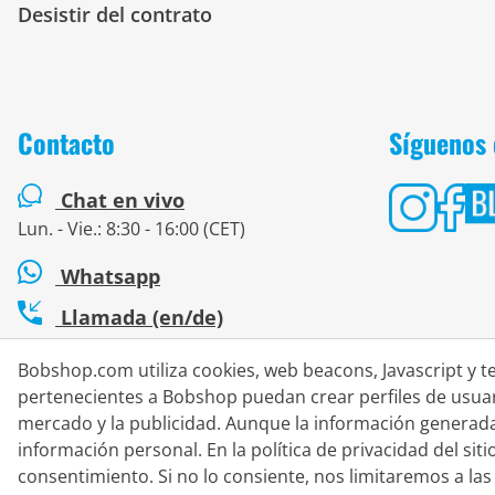
Desistir del contrato
Contacto
Síguenos 
Chat en vivo
Lun. - Vie.: 8:30 - 16:00 (CET)
Whatsapp
Llamada (en/de)
Formulario de contacto
Bobshop.com utiliza cookies, web beacons, Javascript y t
pertenecientes a Bobshop puedan crear perfiles de usuari
mercado y la publicidad. Aunque la información generad
información personal. En la política de privacidad del si
#
Los precios tachados corresponden a nuestros precios de lanz
consentimiento. Si no lo consiente, nos limitaremos a las