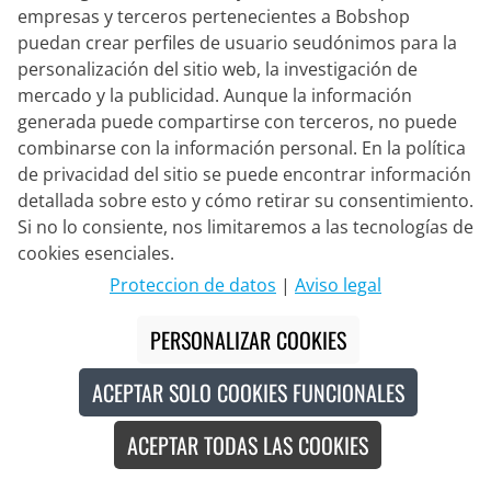
empresas y terceros pertenecientes a Bobshop
puedan crear perfiles de usuario seudónimos para la
personalización del sitio web, la investigación de
mercado y la publicidad. Aunque la información
ENDURA
generada puede compartirse con terceros, no puede
Culotte largo con tirantes FS-260
combinarse con la información personal. En la política
Pro II
de privacidad del sitio se puede encontrar información
detallada sobre esto y cómo retirar su consentimiento.
139,95 €
Si no lo consiente, nos limitaremos a las tecnologías de
cookies esenciales.
Proteccion de datos
|
Aviso legal
PFC Free
PERSONALIZAR COOKIES
ACEPTAR SOLO COOKIES FUNCIONALES
ACEPTAR TODAS LAS COOKIES