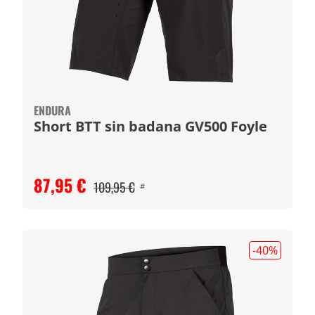
ENDURA
Short BTT sin badana GV500 Foyle
87,95 €
109,95 €
#
-40
%