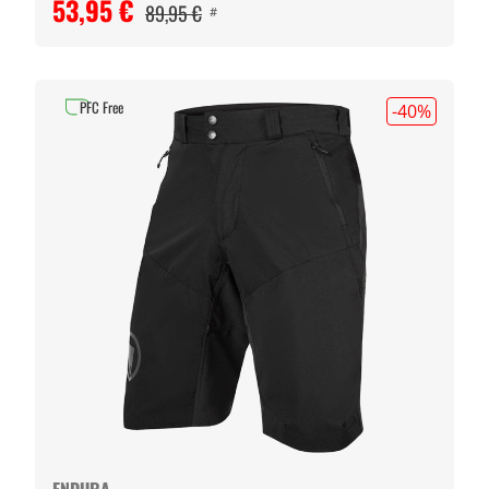
53,95 €
89,95 €
#
PFC Free
-40
%