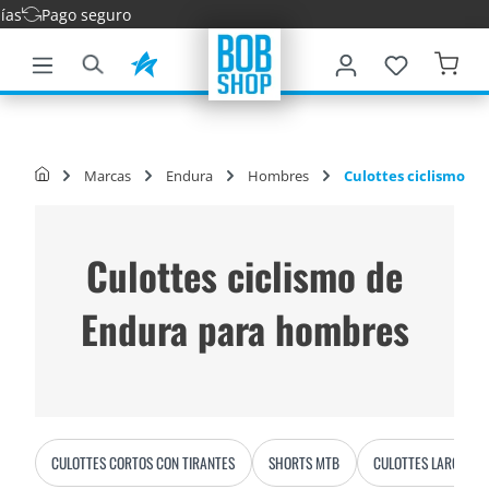
Entreg
ntenido principal
Marcas
Endura
Hombres
Culottes ciclismo
Culottes ciclismo de
Endura para hombres
CULOTTES CORTOS CON TIRANTES
SHORTS MTB
CULOTTES LARGOS C