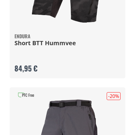
ENDURA
Short BTT Hummvee
84,95 €
PFC Free
-20
%