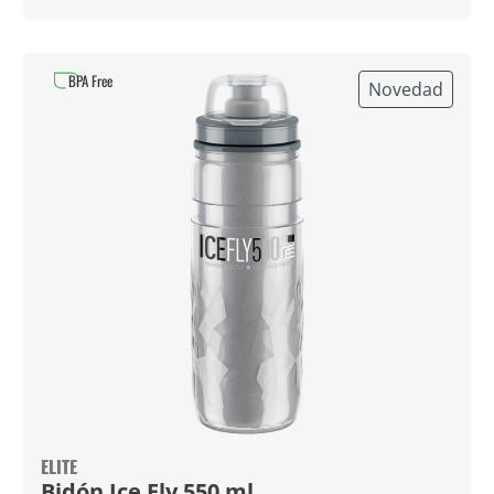
BPA Free
Novedad
ELITE
Bidón Ice Fly 550 ml