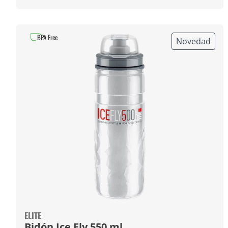
BPA Free
Novedad
ELITE
Bidón Ice Fly 550 ml