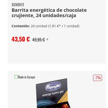
XENOFIT
Barrita energética de chocolate
crujiente, 24 unidades/caja
Contenido:
24 unidad
(1,81 €* / 1 unidad)
43,50 €
49,95 €
#
Made in Europe
-7
%