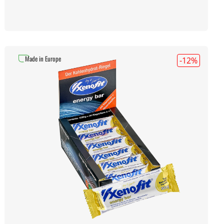
Made in Europe
-12
%