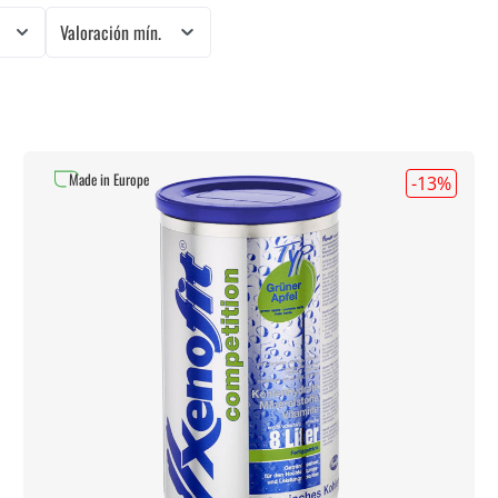
o
Valoración mín.
Made in Europe
-13
%