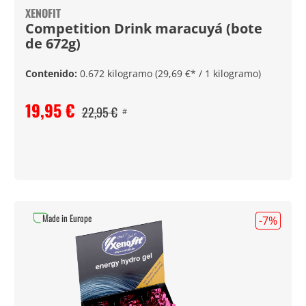
XENOFIT
Competition Drink maracuyá (bote
de 672g)
Contenido:
0.672 kilogramo
(29,69 €* / 1 kilogramo)
19,95 €
22,95 €
#
Made in Europe
-7
%