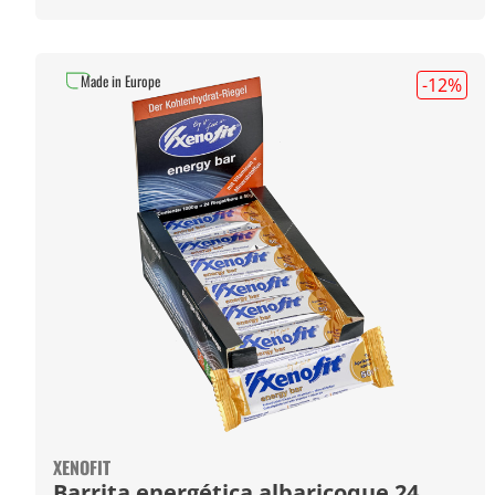
Made in Europe
-12
%
XENOFIT
Barrita energética albaricoque 24