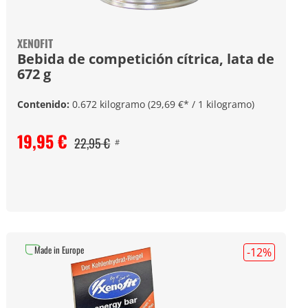
XENOFIT
Bebida de competición cítrica, lata de
672 g
Contenido:
0.672 kilogramo
(29,69 €* / 1 kilogramo)
19,95 €
22,95 €
#
Made in Europe
-12
%