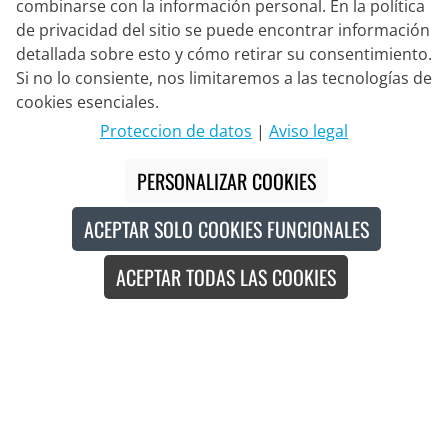
combinarse con la información personal. En la política
de privacidad del sitio se puede encontrar información
detallada sobre esto y cómo retirar su consentimiento.
Si no lo consiente, nos limitaremos a las tecnologías de
Socio de Entrega
cookies esenciales.
Proteccion de datos
|
Aviso legal
Contacto
PERSONALIZAR COOKIES
Chat en vivo
ACEPTAR SOLO COOKIES FUNCIONALES
Lun. - Vie.: 8:30 - 16:00 (CET)
ACEPTAR TODAS LAS COOKIES
Whatsapp
Llamada (en/de)
Formulario de contacto
#
Los precios tachados corresponden a nuestros precios de lanzamiento
para la temporada actual.