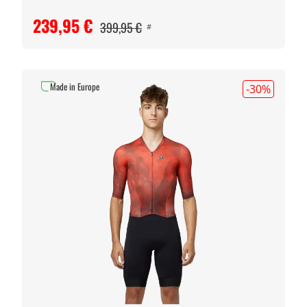
239,95 €
399,95 €
#
Made in Europe
-30
%