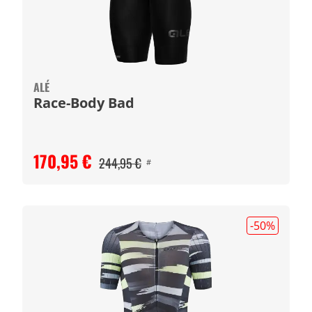
ALÉ
Race-Body Bad
170,95 €
244,95 €
#
-50
%