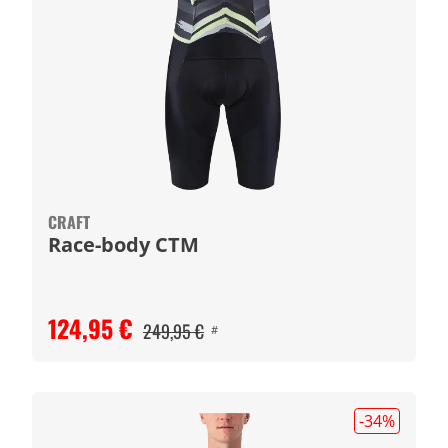
CRAFT
Race-body CTM
124,95 €
249,95 €
#
-34
%