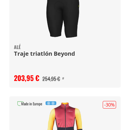
ALÉ
Traje triatlón Beyond
203,95 €
254,95 €
#
Made in Europe
-30
%