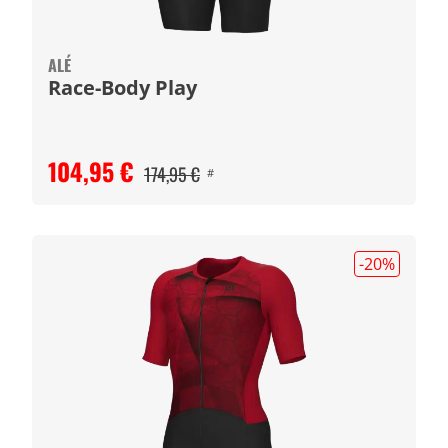
ALÉ
Race-Body Play
104,95 €
174,95 €
#
-20
%