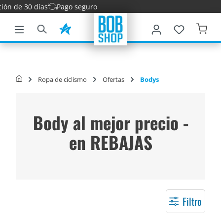
 de 30 días
Pago seguro
ntenido principal
Ropa de ciclismo
Ofertas
Bodys
Body al mejor precio -
en REBAJAS
Filtro