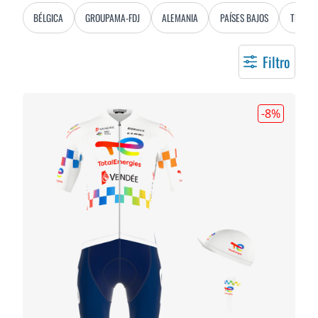
BÉLGICA
GROUPAMA-FDJ
ALEMANIA
PAÍSES BAJOS
TEAM 
Filtro
-8
%