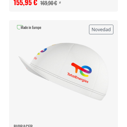
155,95 €
169,90 €
#
Made in Europe
Novedad
BIORACER