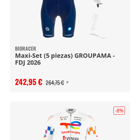
BIORACER
Maxi-Set (5 piezas) GROUPAMA -
FDJ 2026
242,95 €
264,75 €
#
-8
%