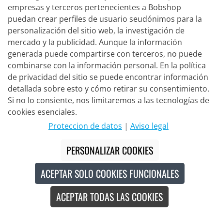
empresas y terceros pertenecientes a Bobshop
puedan crear perfiles de usuario seudónimos para la
Al seleccionar Suscríbete, confirma que ha leído y está de
personalización del sitio web, la investigación de
acuerdo con nuestra
información de protección de datos
.
mercado y la publicidad. Aunque la información
generada puede compartirse con terceros, no puede
combinarse con la información personal. En la política
Servicio
de privacidad del sitio se puede encontrar información
detallada sobre esto y cómo retirar su consentimiento.
Bobshop
Si no lo consiente, nos limitaremos a las tecnologías de
cookies esenciales.
Proteccion de datos
|
Aviso legal
Tus beneficios con Bobshop
PERSONALIZAR COOKIES
Nuestros modos de pago
ACEPTAR SOLO COOKIES FUNCIONALES
Síguenos en:
ACEPTAR TODAS LAS COOKIES