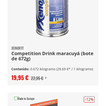
XENOFIT
Competition Drink maracuyá (bote
de 672g)
Contenido:
0.672 kilogramo
(29,69 €* / 1 kilogramo)
19,95 €
22,95 €
#
Made in Europe
-12
%