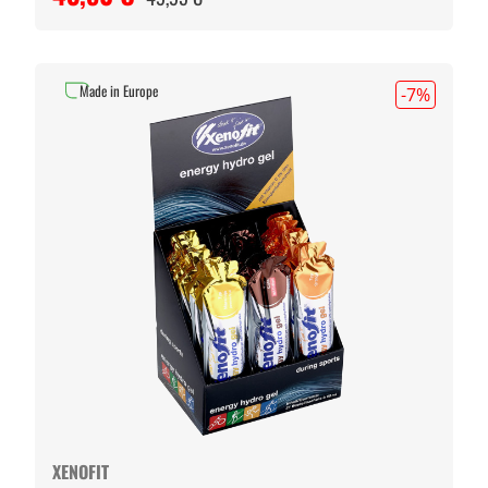
Made in Europe
-7
%
XENOFIT