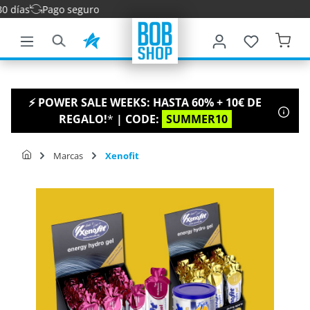
go seguro
ntenido principal
⚡ POWER SALE WEEKS: HASTA 60% + 10€ DE
REGALO!
*
| CODE:
SUMMER10
Marcas
Xenofit