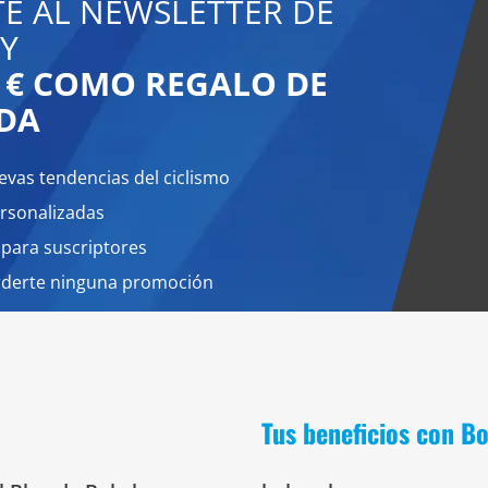
TE AL NEWSLETTER DE
Y
0 € COMO REGALO DE
DA
evas tendencias del ciclismo
rsonalizadas
 para suscriptores
rderte ninguna promoción
Tus beneficios con B