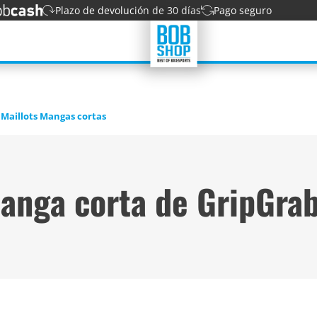
Plazo de devolución de 30 días
Pago seguro
Maillots Mangas cortas
manga corta de GripGra