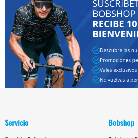
SUSCRÍBE
BOBSHOP 
RECIBE 1
BIENVENI
Descubre las nu
Promociones pe
Vales exclusivos
No vuelvas a pe
Servicio
Bobshop