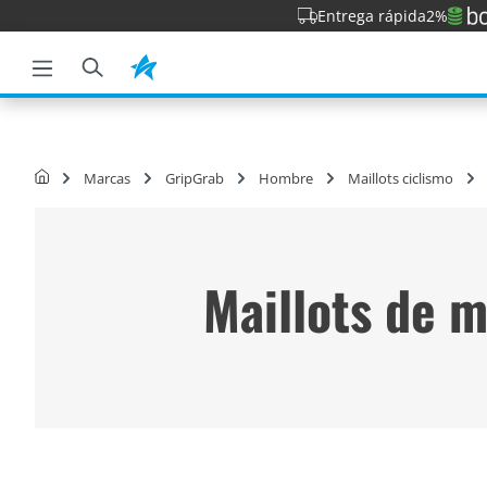
Entrega rápida
2%
la búsqueda
Saltar a la navegación principal
Marcas
GripGrab
Hombre
Maillots ciclismo
Maillots de 