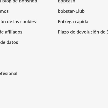
El Blog de Bobshop
bobcash
omos
bobstar-Club
ión de las cookies
Entrega rápida
e afiliados
Plazo de devolución de 
 de datos
ofesional