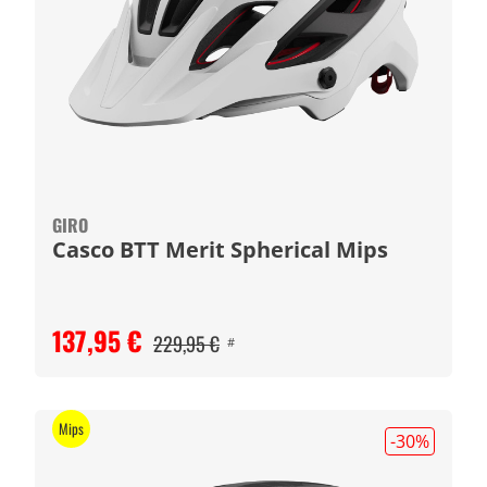
GIRO
Casco BTT Merit Spherical Mips
137,95 €
229,95 €
#
Mips
-30
%