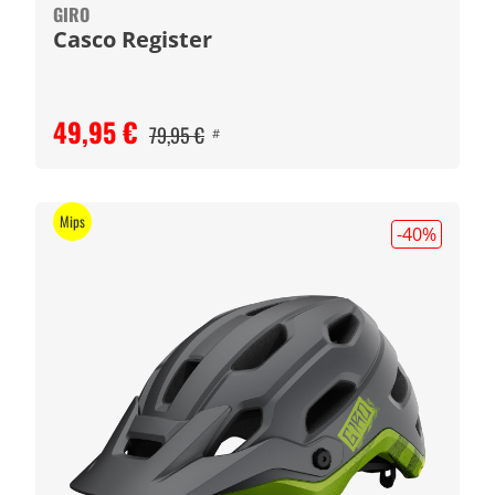
GIRO
Casco Register
49,95 €
79,95 €
#
Mips
-40
%