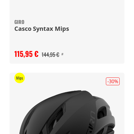
GIRO
Casco Syntax Mips
115,95 €
144,95 €
#
Mips
-30
%