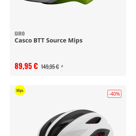
GIRO
Casco BTT Source Mips
89,95 €
149,95 €
#
Mips
-40
%