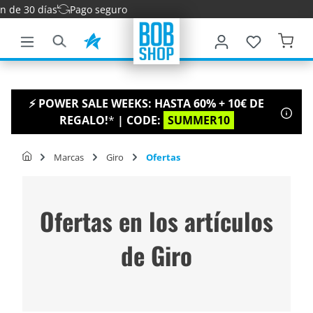
30 días
Pago seguro
ntenido principal
⚡ POWER SALE WEEKS: HASTA 60% + 10€ DE
REGALO!
*
| CODE:
SUMMER10
Marcas
Giro
Ofertas
Ofertas en los artículos
de Giro