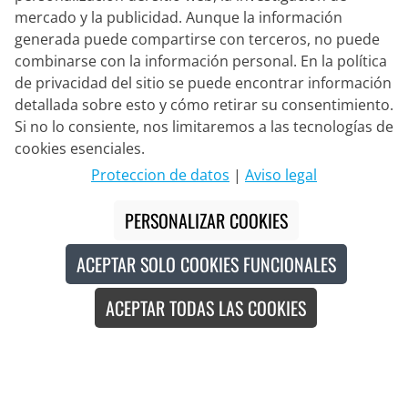
mercado y la publicidad. Aunque la información
generada puede compartirse con terceros, no puede
combinarse con la información personal. En la política
de privacidad del sitio se puede encontrar información
detallada sobre esto y cómo retirar su consentimiento.
Si no lo consiente, nos limitaremos a las tecnologías de
Socio de Entrega
cookies esenciales.
Proteccion de datos
|
Aviso legal
Contacto
PERSONALIZAR COOKIES
Chat en vivo
ACEPTAR SOLO COOKIES FUNCIONALES
Lun. - Vie.: 8:30 - 16:00 (CET)
ACEPTAR TODAS LAS COOKIES
Whatsapp
Llamada (en/de)
Formulario de contacto