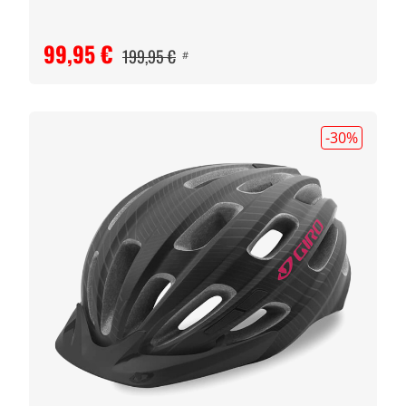
99,95 €
199,95 €
#
-30
%