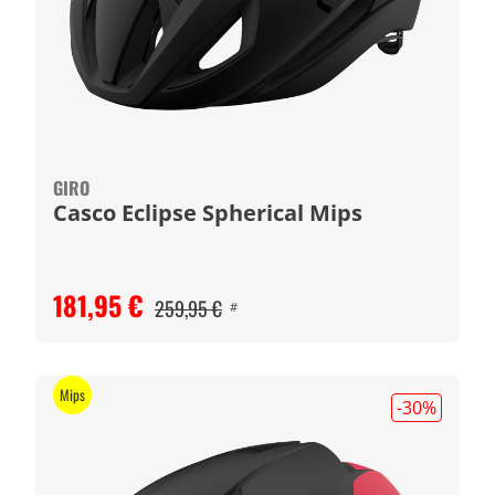
GIRO
Casco Eclipse Spherical Mips
181,95 €
259,95 €
#
Mips
-30
%