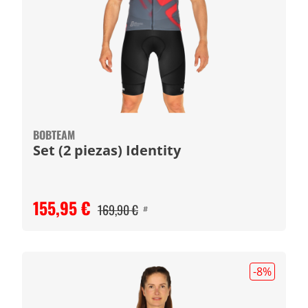
BOBTEAM
Set (2 piezas) Identity
155,95 €
169,90 €
#
-8
%