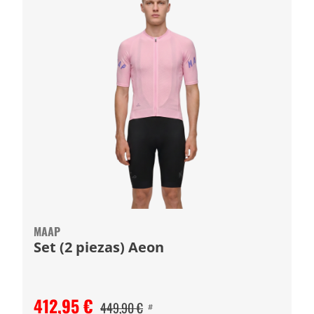
MAAP
Set (2 piezas) Aeon
412,95 €
449,90 €
#