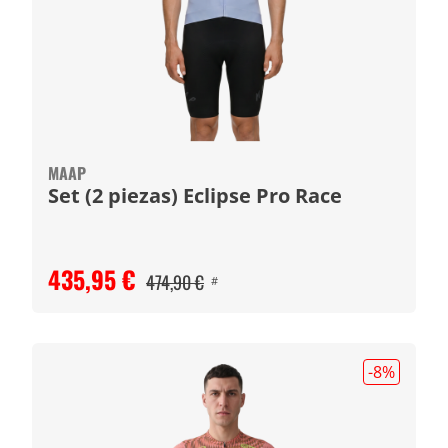
MAAP
Set (2 piezas) Eclipse Pro Race
435,95 €
474,90 €
#
-8
%