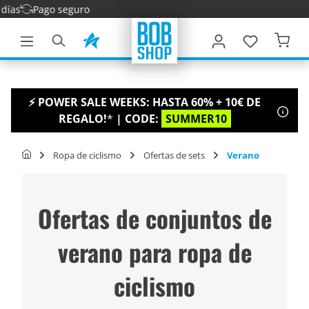
go seguro
ntenido principal
⚡ POWER SALE WEEKS: HASTA 60% + 10€ DE
REGALO!
*
| CODE:
SUMMER10
Ropa de ciclismo
Ofertas de sets
Verano
Ofertas de conjuntos de
verano para ropa de
ciclismo