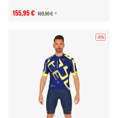
155,95 €
169,90 €
#
-8
%