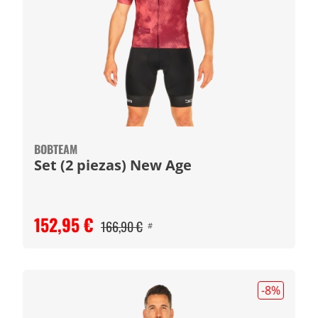
BOBTEAM
Set (2 piezas) New Age
152,95 €
166,90 €
#
-8
%