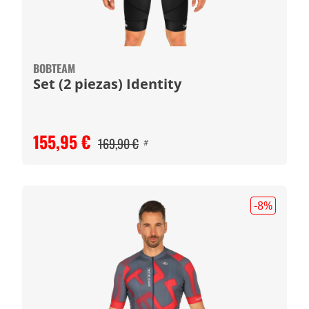
BOBTEAM
Set (2 piezas) Identity
155,95 €
169,90 €
#
-8
%