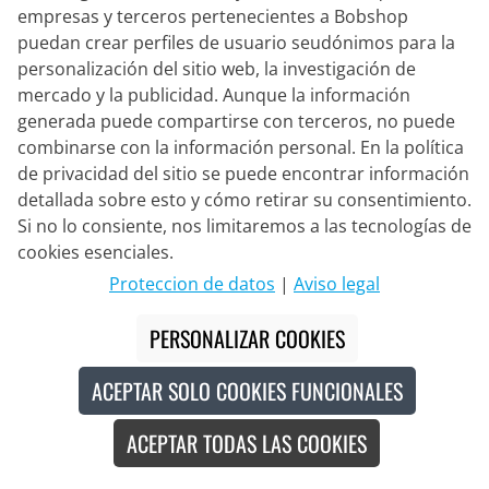
empresas y terceros pertenecientes a Bobshop
puedan crear perfiles de usuario seudónimos para la
personalización del sitio web, la investigación de
mercado y la publicidad. Aunque la información
generada puede compartirse con terceros, no puede
combinarse con la información personal. En la política
BOBTEAM
de privacidad del sitio se puede encontrar información
Set mujer (2 piezas) Infinity 2
detallada sobre esto y cómo retirar su consentimiento.
Si no lo consiente, nos limitaremos a las tecnologías de
cookies esenciales.
141,95 €
154,90 €
Proteccion de datos
|
Aviso legal
#
PERSONALIZAR COOKIES
-8
%
ACEPTAR SOLO COOKIES FUNCIONALES
ACEPTAR TODAS LAS COOKIES