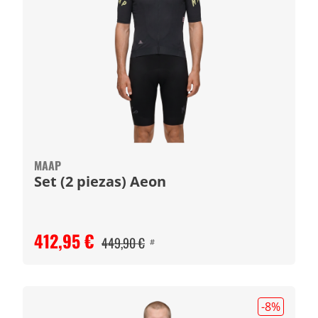
MAAP
Set (2 piezas) Aeon
412,95 €
449,90 €
#
-8
%