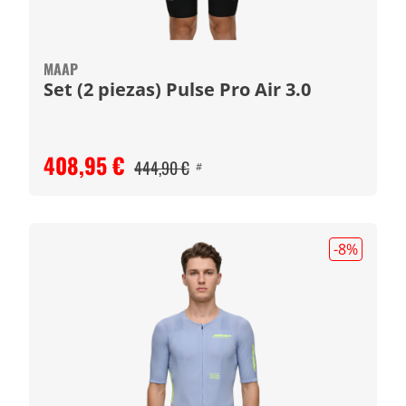
MAAP
Set (2 piezas) Pulse Pro Air 3.0
408,95 €
444,90 €
#
-8
%