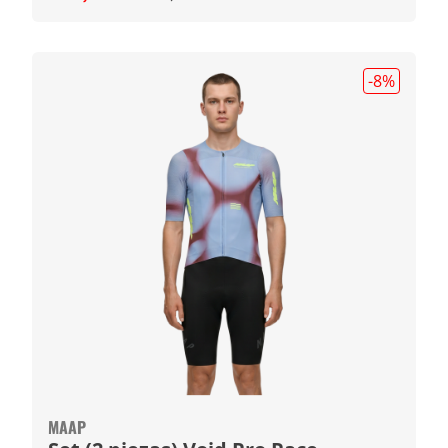
-8
%
MAAP