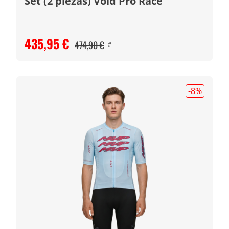
Set (2 piezas) Void Pro Race
435,95 €
474,90 €
#
-8
%