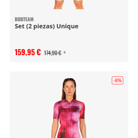
BOBTEAM
Set (2 piezas) Unique
159,95 €
174,90 €
#
-8
%