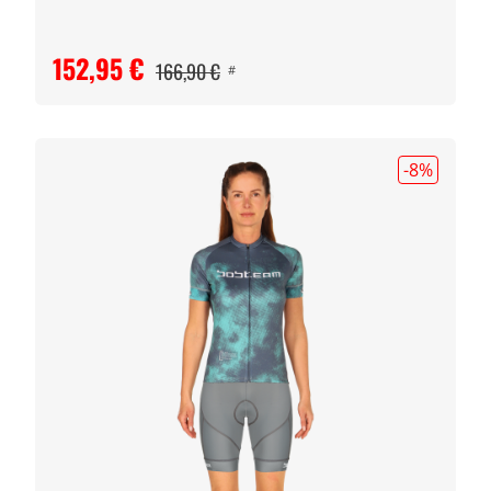
152,95 €
166,90 €
#
-8
%