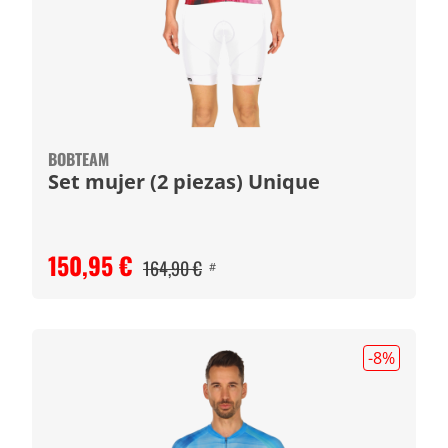
BOBTEAM
Set mujer (2 piezas) Unique
150,95 €
164,90 €
#
-8
%