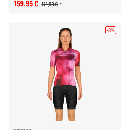
159,95 €
174,90 €
#
-8
%