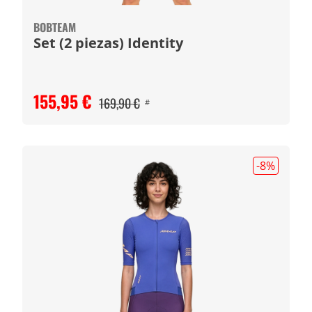
BOBTEAM
Set (2 piezas) Identity
155,95 €
169,90 €
#
-8
%