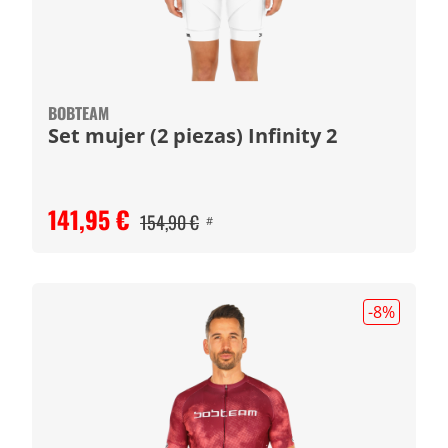
BOBTEAM
Set mujer (2 piezas) Infinity 2
141,95 €
154,90 €
#
-8
%