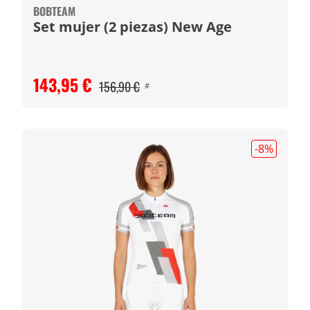
BOBTEAM
Set mujer (2 piezas) New Age
143,95 €
156,90 €
#
-8
%