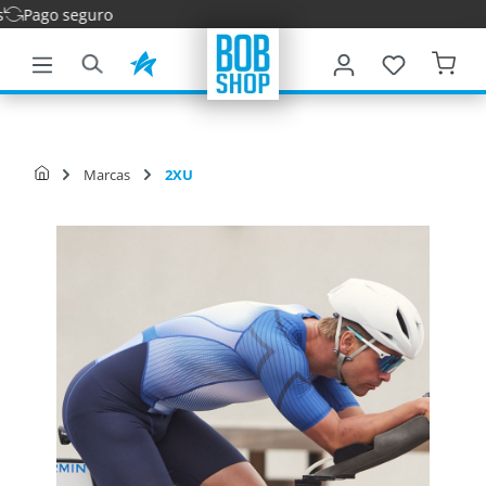
Entrega r
ntenido principal
Marcas
2XU