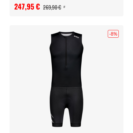
247,95 €
269,90 €
#
-8
%