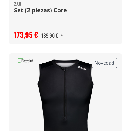
2XU
Set (2 piezas) Core
173,95 €
189,90 €
#
Recycled
Novedad