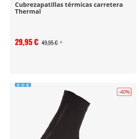
Cubrezapatillas térmicas carretera
Thermal
29,95 €
49,95 €
#
-40
%