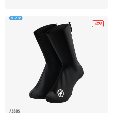
-40
%
ASSOS