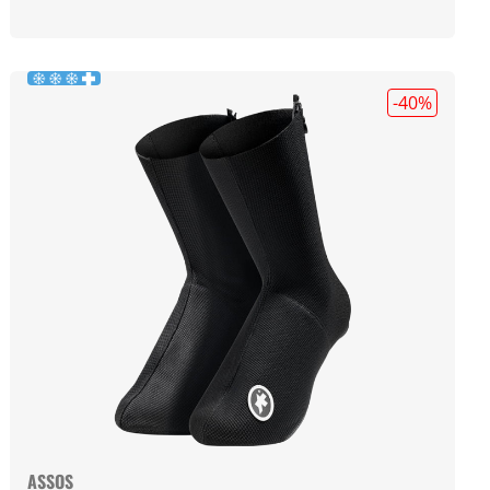
-40
%
ASSOS