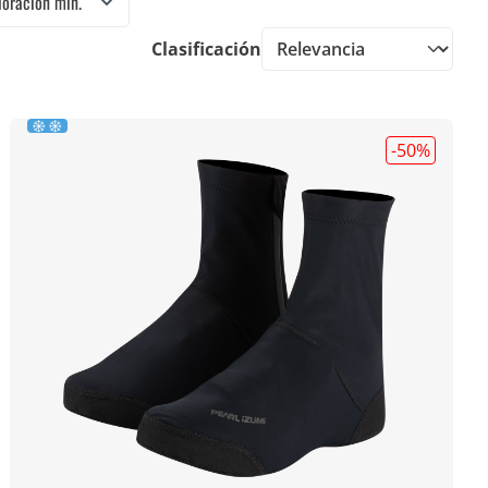
loración mín.
Clasificación
-50
%