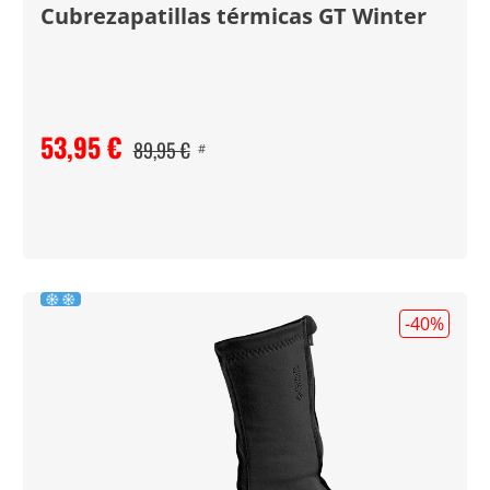
Cubrezapatillas térmicas GT Winter
53,95 €
89,95 €
#
-40
%