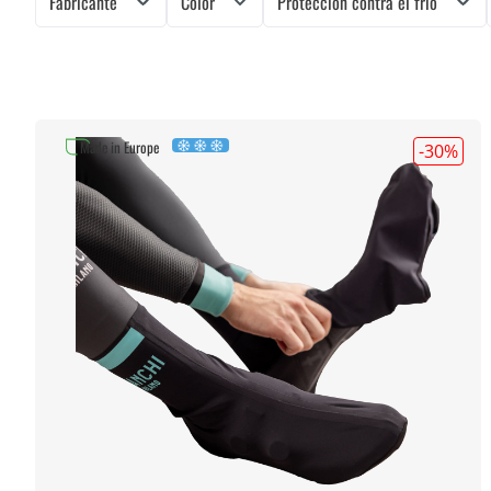
Fabricante
Color
Protección contra el frío
Made in Europe
-30
%