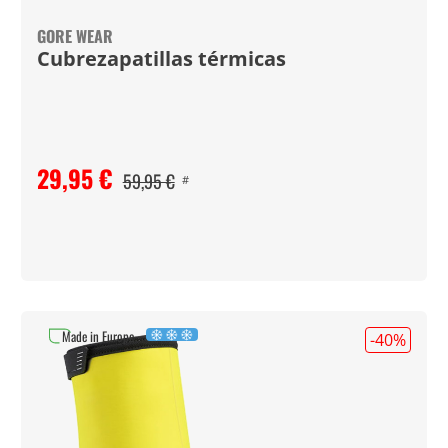
GORE WEAR
Cubrezapatillas térmicas
29,95 €
59,95 €
#
Made in Europe
-40
%