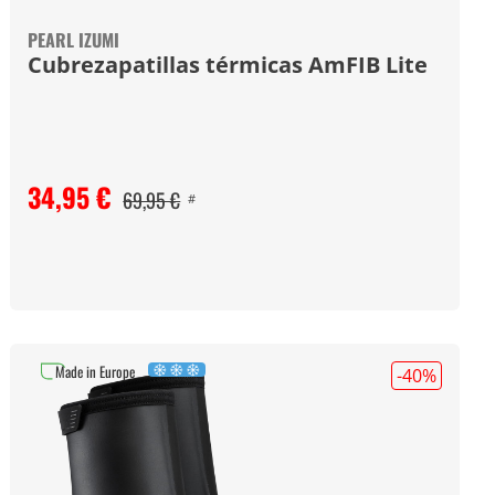
PEARL IZUMI
Cubrezapatillas térmicas AmFIB Lite
34,95 €
69,95 €
#
Made in Europe
-40
%