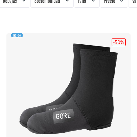
Rebajas
Sostenibilidad
Talla
Precio
Va
-50
%