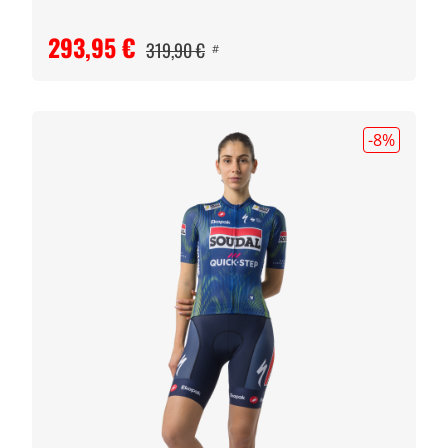
293,95 €
319,90 €
#
-8
%