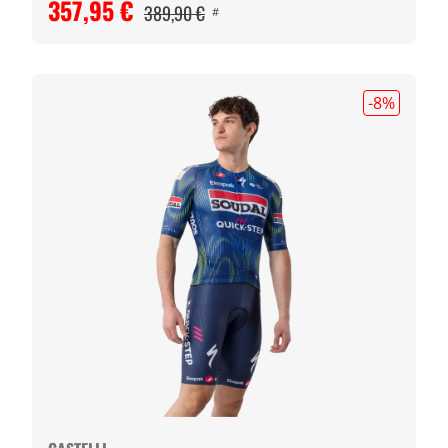
357,95 €
389,90 €
#
-8
%