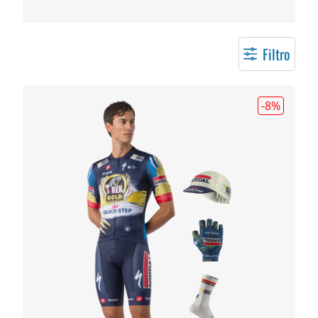
Filtro
-8
%