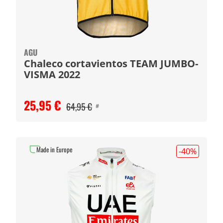
AGU
Chaleco cortavientos TEAM JUMBO-
VISMA 2022
25,95 €
64,95 €
#
Made in Europe
-40
%