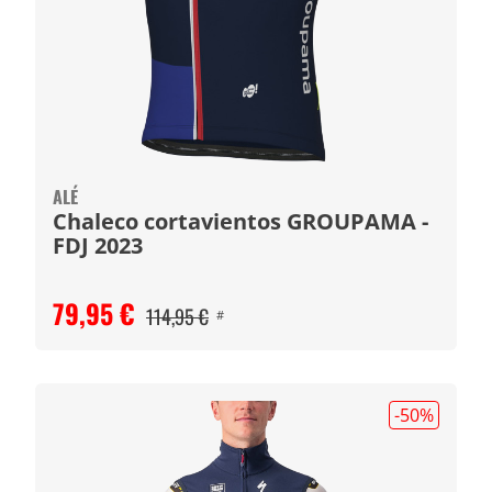
ALÉ
Chaleco cortavientos GROUPAMA -
FDJ 2023
79,95 €
114,95 €
#
-50
%