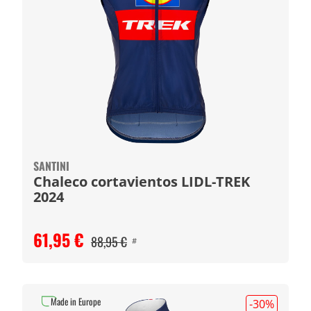
SANTINI
Chaleco cortavientos LIDL-TREK
2024
61,95 €
88,95 €
#
Made in Europe
-30
%