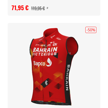
71,95 €
119,95 €
#
-50
%