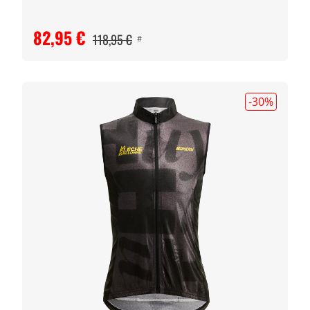
82,95 €
118,95 €
#
-30
%