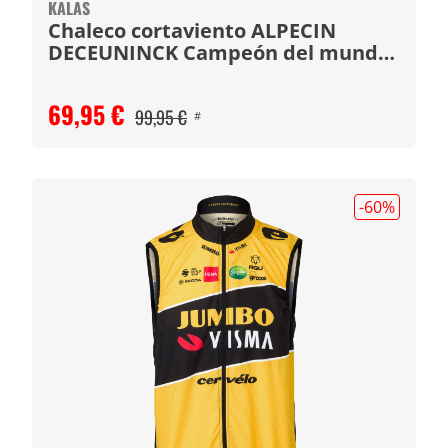
KALAS
Chaleco cortaviento ALPECIN
DECEUNINCK Campeón del mundo
2024
69,95 €
99,95 €
#
-60
%