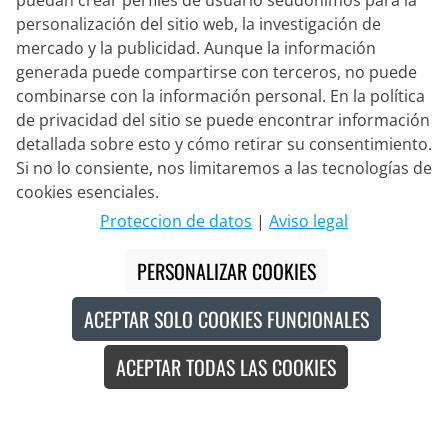
puedan crear perfiles de usuario seudónimos para la
personalización del sitio web, la investigación de
mercado y la publicidad. Aunque la información
generada puede compartirse con terceros, no puede
combinarse con la información personal. En la política
de privacidad del sitio se puede encontrar información
detallada sobre esto y cómo retirar su consentimiento.
Si no lo consiente, nos limitaremos a las tecnologías de
Socio de Entrega
cookies esenciales.
Proteccion de datos
|
Aviso legal
Contacto
PERSONALIZAR COOKIES
Chat en vivo
ACEPTAR SOLO COOKIES FUNCIONALES
Lun. - Vie.: 8:30 - 16:00 (CET)
ACEPTAR TODAS LAS COOKIES
Whatsapp
Llamada (en/de)
Formulario de contacto