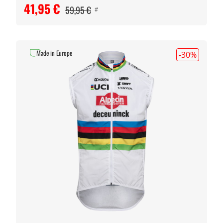
41,95 €
59,95 €
#
Made in Europe
-30
%