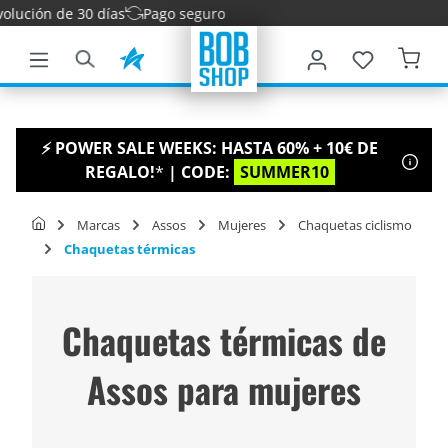
ución de 30 días
Pago seguro
ntenido principal
⚡ POWER SALE WEEKS: HASTA 60% + 10€ DE
REGALO!
*
| CODE:
SUMMER10
Marcas
Assos
Mujeres
Chaquetas ciclismo
Chaquetas térmicas
Chaquetas térmicas de
Assos para mujeres