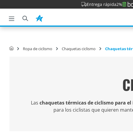
Entrega rápida
2%
la búsqueda
Saltar a la navegación principal
Ropa de ciclismo
Chaquetas ciclismo
Chaquetas té
C
Las
chaquetas térmicas de ciclismo para el
para los ciclistas que quieren man