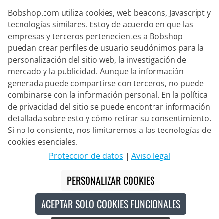
Bobshop.com utiliza cookies, web beacons, Javascript y
tecnologías similares. Estoy de acuerdo en que las
empresas y terceros pertenecientes a Bobshop
puedan crear perfiles de usuario seudónimos para la
Socio de Entrega
personalización del sitio web, la investigación de
mercado y la publicidad. Aunque la información
Contacto
generada puede compartirse con terceros, no puede
combinarse con la información personal. En la política
Chat en vivo
de privacidad del sitio se puede encontrar información
Lun. - Vie.: 8:30 - 16:00 (CET)
detallada sobre esto y cómo retirar su consentimiento.
Si no lo consiente, nos limitaremos a las tecnologías de
Whatsapp
cookies esenciales.
Llamada (en/de)
Proteccion de datos
|
Aviso legal
Formulario de contacto
PERSONALIZAR COOKIES
ACEPTAR SOLO COOKIES FUNCIONALES
#
Los precios tachados corresponden a nuestros precios de lanzamiento
para la temporada actual.