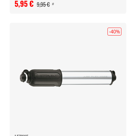
5,95 €
9,95 €
#
-40
%