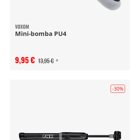
VOXOM
Mini-bomba PU4
9,95 €
13,95 €
#
-30
%