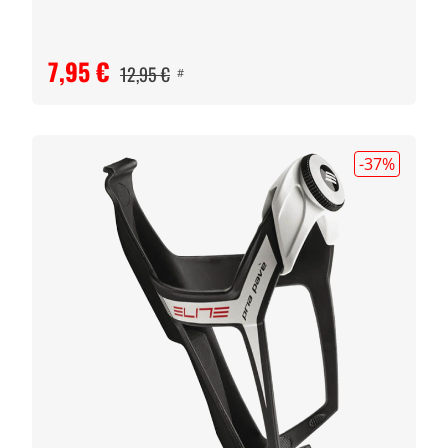
7,95 €
12,95 €
#
-37
%