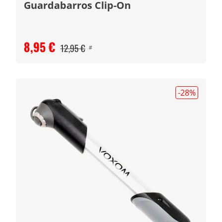
Guardabarros Clip-On
8,95 €
12,95 €
#
-28
%