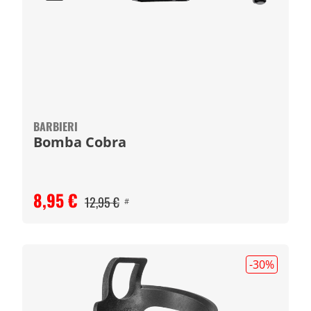
BARBIERI
Bomba Cobra
8,95 €
12,95 €
#
-30
%