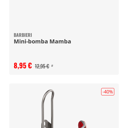
BARBIERI
Mini-bomba Mamba
8,95 €
12,95 €
#
-40
%