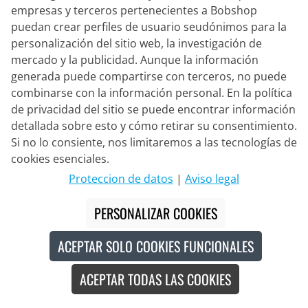
Vales exclusivos para suscriptores
empresas y terceros pertenecientes a Bobshop
puedan crear perfiles de usuario seudónimos para la
No vuelvas a perderte ninguna promoción
personalización del sitio web, la investigación de
mercado y la publicidad. Aunque la información
generada puede compartirse con terceros, no puede
combinarse con la información personal. En la política
de privacidad del sitio se puede encontrar información
detallada sobre esto y cómo retirar su consentimiento.
Si no lo consiente, nos limitaremos a las tecnologías de
SUSCRÍBETE
cookies esenciales.
Proteccion de datos
|
Aviso legal
Al seleccionar Suscríbete, confirma que ha leído y está de
acuerdo con nuestra
PERSONALIZAR COOKIES
información de protección de datos
.
ACEPTAR SOLO COOKIES FUNCIONALES
Servicio
ACEPTAR TODAS LAS COOKIES
Bobshop