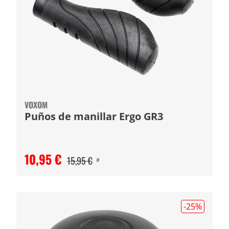
VOXOM
Puños de manillar Ergo GR3
10,95 €
15,95 €
#
-25
%