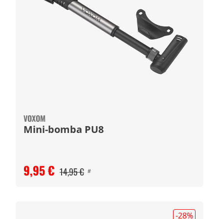
VOXOM
Mini-bomba PU8
9,95 €
14,95 €
#
-28
%