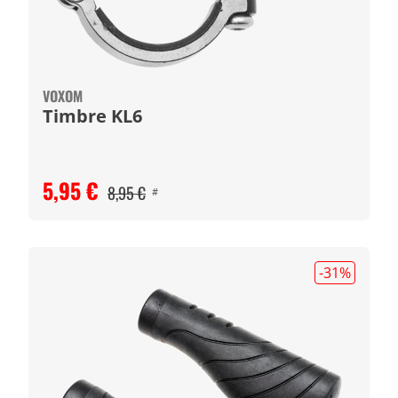
VOXOM
Timbre KL6
5,95 €
8,95 €
#
-31
%