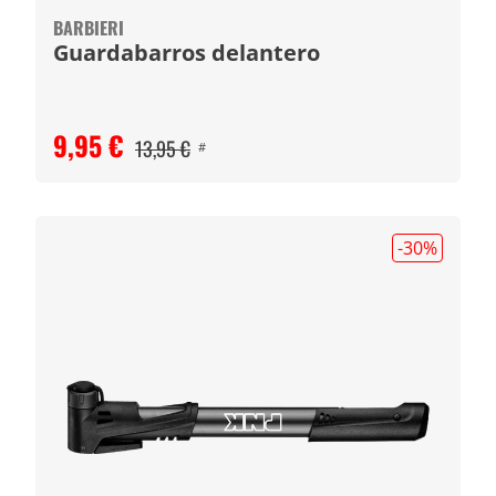
BARBIERI
Guardabarros delantero
9,95 €
13,95 €
#
-30
%