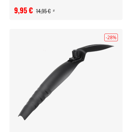
9,95 €
14,95 €
#
-28
%