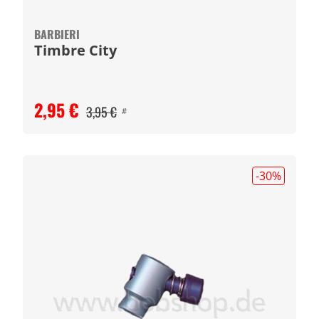
BARBIERI
Timbre City
2,95 €
3,95 €
#
-30
%