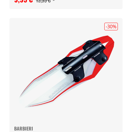
13,95 €
-30
%
BARBIERI