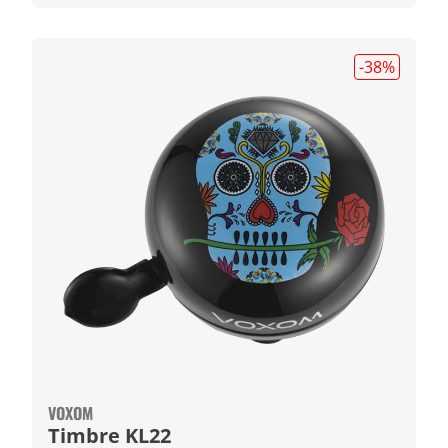
-38
%
VOXOM
Timbre KL22