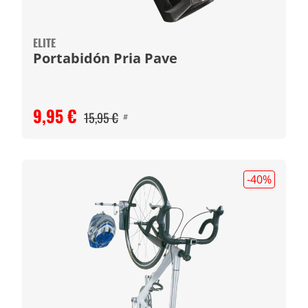
ELITE
Portabidón Pria Pave
9,95 €
15,95 €
#
-40
%