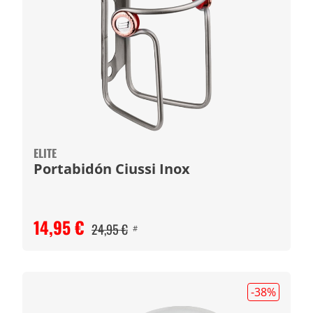
ELITE
Portabidón Ciussi Inox
14,95 €
24,95 €
#
-38
%