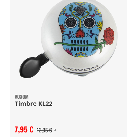
VOXOM
Timbre KL22
7,95 €
12,95 €
#