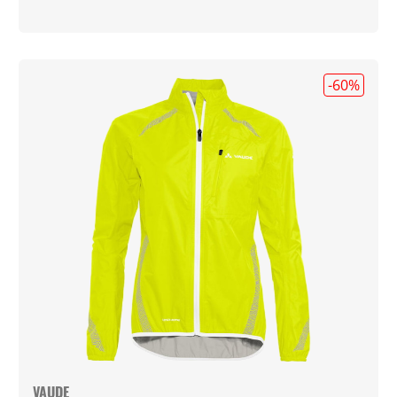
-60
%
VAUDE