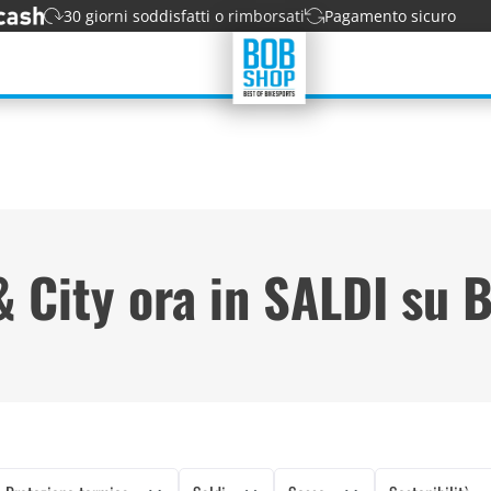
30 giorni soddisfatti o rimborsati
Pagamento sicuro
& City ora in SALDI su