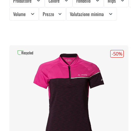
Produttore
Colore
Fondello
Mips
Volume
Prezzo
Valutazione minima
Recycled
-50
%