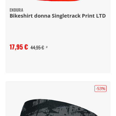
ENDURA
Bikeshirt donna Singletrack Print LTD
17,95 €
44,95 €
#
-53
%