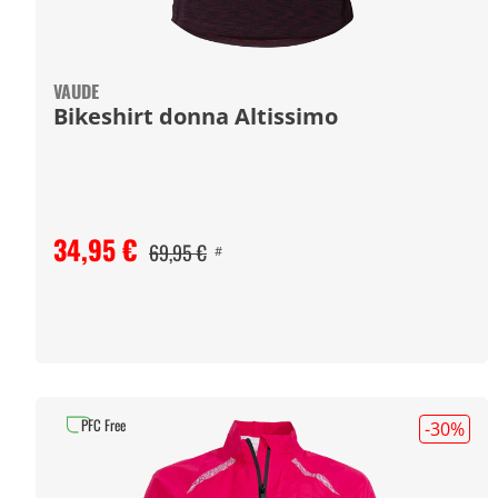
VAUDE
Bikeshirt donna Altissimo
34,95 €
69,95 €
#
PFC Free
-30
%