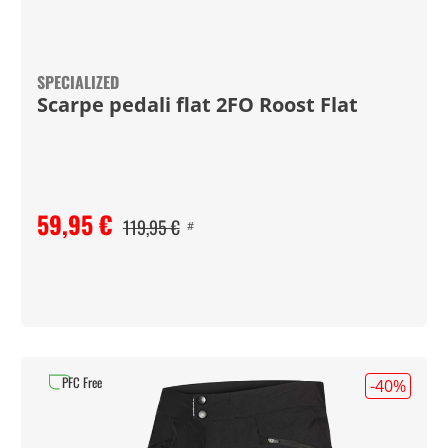
SPECIALIZED
Scarpe pedali flat 2FO Roost Flat
59,95 €
119,95 €
#
PFC Free
-40
%