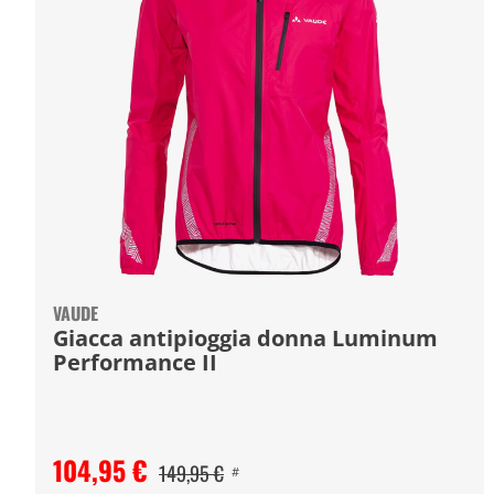
VAUDE
Giacca antipioggia donna Luminum
Performance II
104,95 €
149,95 €
#