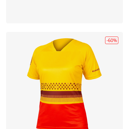
-60
%