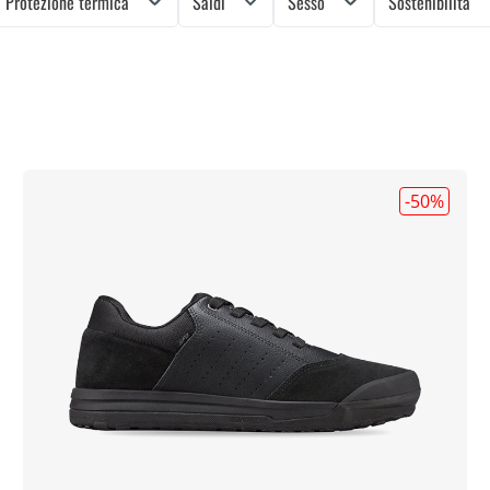
Protezione termica
Saldi
Sesso
Sostenibilità
-50
%