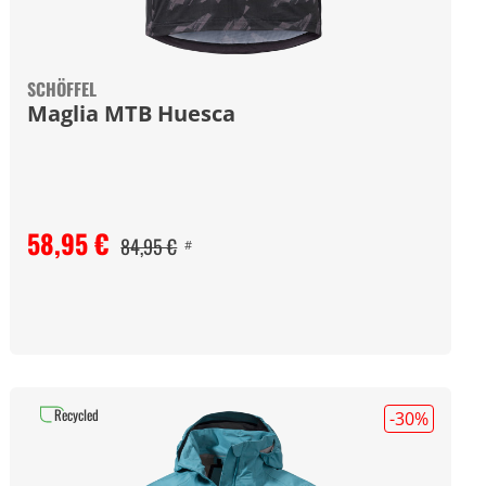
SCHÖFFEL
Maglia MTB Huesca
58,95 €
84,95 €
#
Recycled
-30
%