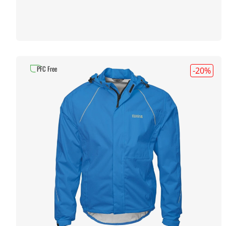
PFC Free
-20
%