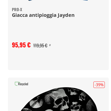
PRO-X
Giacca antipioggia Jayden
95,95 €
119,95 €
#
Recycled
-39
%