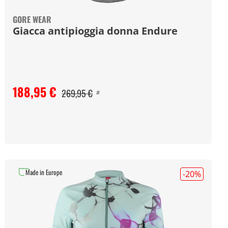
GORE WEAR
Giacca antipioggia donna Endure
188,95 €
269,95 €
#
Made in Europe
-20
%