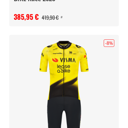
385,95 €
419,90 €
#
-8
%